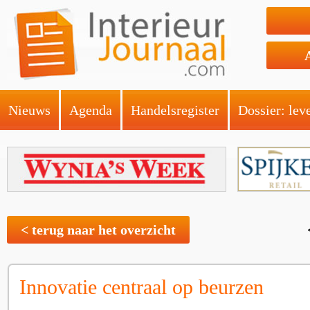
Nieuws
Agenda
Handelsregister
Dossier: lev
< terug naar het overzicht
Innovatie centraal op beurzen