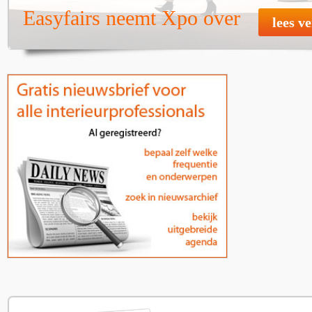
Easyfairs neemt Xpo over
lees v