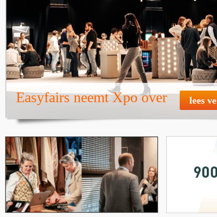
Easyfairs neemt Xpo over
lees v