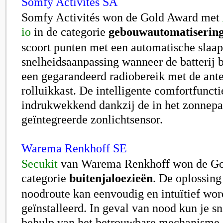
Somfy Activités SA
Somfy Activités won de Gold Award met
io
in de categorie
gebouwautomatiserin
scoort punten met een automatische slaap
snelheidsaanpassing wanneer de batterij b
een gegarandeerd radiobereik met de ante
rolluikkast. De intelligente comfortfuncti
indrukwekkend dankzij de in het zonnepa
geïntegreerde zonlichtsensor.
Warema Renkhoff SE
Secukit
van Warema Renkhoff won de Go
categorie
buitenjaloezieën
. De oplossing
noodroute kan eenvoudig en intuïtief wo
geïnstalleerd. In geval van nood kun je s
behulp van het betrouwbare mechanisme.