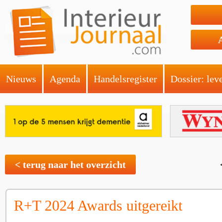
Nieuws
Agenda
Handelsregister
Dossier: lev
< terug naar het overzicht
R+T 2024 Awards uitgereikt