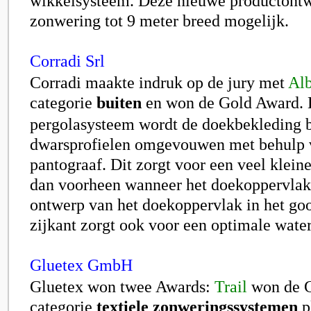
wikkelsysteem. Deze nieuwe productont
zonwering tot 9 meter breed mogelijk.
Corradi Srl
Corradi maakte indruk op de jury met
Alb
categorie
buiten
en won de Gold Award. B
pergolasysteem wordt de doekbekleding 
dwarsprofielen omgevouwen met behulp 
pantograaf. Dit zorgt voor een veel klein
dan voorheen wanneer het doekoppervlak 
ontwerp van het doekoppervlak in het goo
zijkant zorgt ook voor een optimale water
Gluetex GmbH
Gluetex won twee Awards:
Trail
won de G
categorie
textiele zonweringssystemen
p