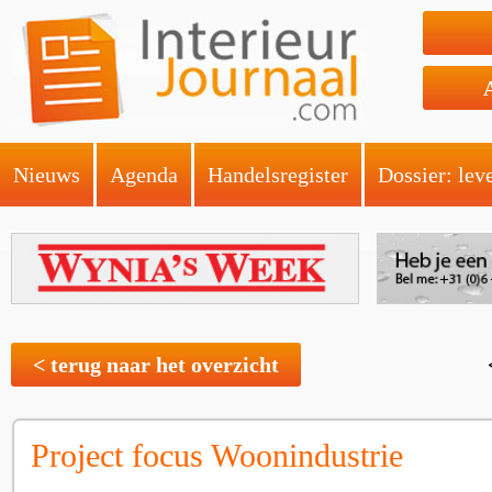
Nieuws
Agenda
Handelsregister
Dossier: lev
< terug naar het overzicht
Project focus Woonindustrie