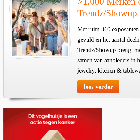
>1.000 Merken 
Trendz/Showup
Met ruim 360 exposanten i
gevuld en het aantal deel
Trendz/Showup brengt mee
samen van aanbieders in h
jewelry, kitchen & tablewa
lees verder