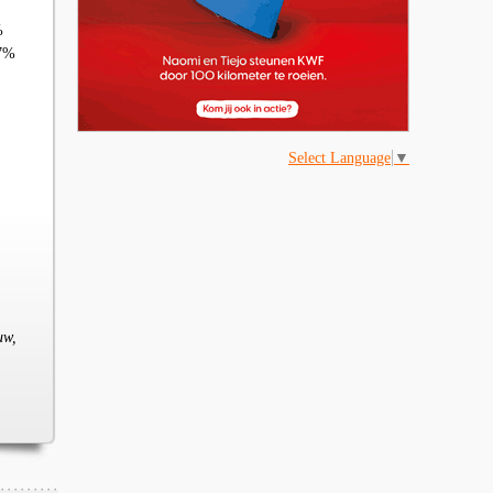
%
 7%
Select Language
▼
uw,
,