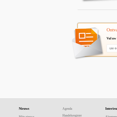
Ontva
Vul uw 
Nieuws
Interie
Agenda
Handelsregister
Mijn nieuws
Algemen