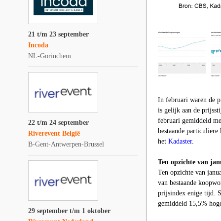
21 t/m 23 september
Incoda
NL-Gorinchem
In februari waren de 
is gelijk aan de prijss
februari gemiddeld met
22 t/m 24 september
bestaande particulier
Riverevent België
het
Kadaster
.
B-Gent-Antwerpen-Brussel
Ten opzichte van jan
Ten opzichte van janu
van bestaande koopwon
prijsindex enige tijd. 
gemiddeld 15,5% hoger
29 september t/m 1 oktober