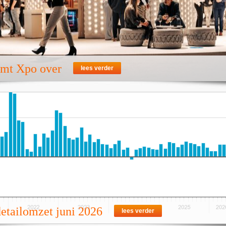
emt Xpo over
lees verder
detailomzet juni 2026
lees verder