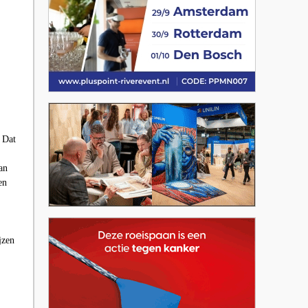
 Dat
an
en
jzen