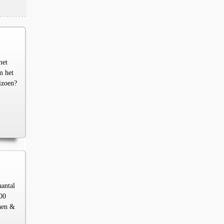
met
m het
izoen?
aantal
00
chen &