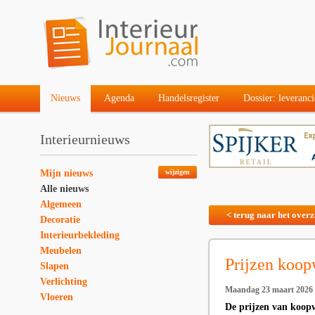
Nieuws
Agenda
Handelsregister
Dossier: leveranci
Interieurnieuws
Mijn nieuws
wijzigen
Alle nieuws
Algemeen
< terug naar het overz
Decoratie
Interieurbekleding
Meubelen
Prijzen koop
Slapen
Verlichting
Maandag 23 maart 2026
Vloeren
De prijzen van koopw