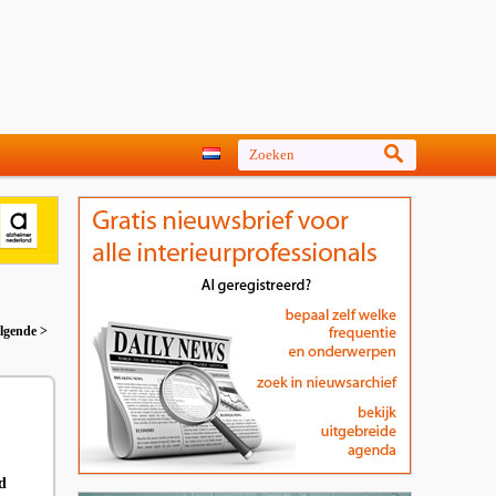
lgende >
d