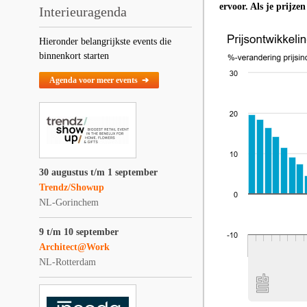
ervoor. Als je prijze
Interieuragenda
Hieronder belangrijkste events die
binnenkort starten
Agenda voor meer events ➔
30 augustus t/m 1 september
Trendz/Showup
NL-Gorinchem
9 t/m 10 september
Architect@Work
NL-Rotterdam