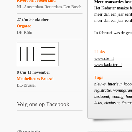
Riverevent Nederland
Meer transacties bes
NL-Amsterdam-Rotterdam-Den Bosch
Het Kadaster maakte be
meer dan een jaar eer
27 t/m 30 oktober
meer dan een jaar eerd
Orgatec
DE-Köln
In februari was de ge
Links
www.cbs.nl
www.kadaster.nl
8 t/m 11 november
Tags
Meubelbeurs Brussel
nieuws, interieur, koop
BE-Brussel
registratie, woningtran
bestaand, woning, huur
#cbs, #kadaster, #euros
Volg ons op Facebook