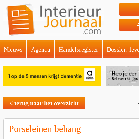
Nieuws
Agenda
Handelsregister
Dossier: lev
< terug naar het overzicht
Porseleinen behang