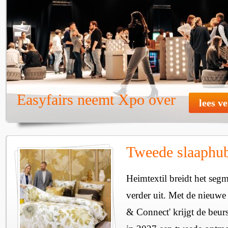
Easyfairs neemt Xpo over
lees v
Tweede slaaphub
Heimtextil breidt het seg
verder uit. Met de nieuwe
& Connect' krijgt de beurs