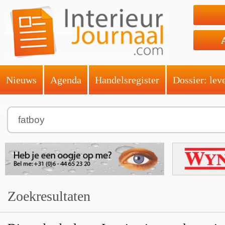
Nieuws
Agenda
Handelsregister
Dossier: lev
Zoekresultaten