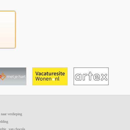
 naar verdieping
edding
geltje.. van chocola