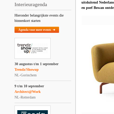
uitsluitend Nederlan
Interieuragenda
en poef Bowan ontde
Hieronder belangrijkste events die
binnenkort starten
Agenda voor meer events ➔
30 augustus t/m 1 september
Trendz/Showup
NL-Gorinchem
9 t/m 10 september
Architect@Work
NL-Rotterdam