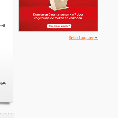
n.
 wil
Select Language
▼
sign,