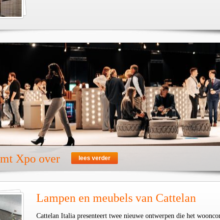
emt Xpo over
lees verder
Lampen en meubels van Cattelan
Cattelan Italia presenteert twee nieuwe ontwerpen die het woonco