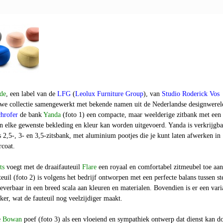
de
, een label van de
LFG
(
Leolux Furniture Group
)
,
van
Studio Roderick Vos
we collectie samengewerkt met bekende namen uit de Nederlandse designwerel
hrofer
de bank
Yanda
(foto 1)
een compacte, maar weelderige zitbank met een
in elke gewenste bekleding en kleur kan worden uitgevoerd. Yanda is verkrijgba
s 2,5-, 3- en 3,5-zitsbank, met aluminium pootjes die je kunt laten afwerken in
rcoat.
ts
voegt met de draaifauteuil
Flare
een royaal en comfortabel zitmeubel toe aan
teuil (foto 2) is volgens het bedrijf ontworpen met een perfecte balans tussen s
 leverbaar in een breed scala aan kleuren en materialen. Bovendien is er een vari
ker, wat de fauteuil nog veelzijdiger maakt.
e
Bowan
poef (foto 3) als een vloeiend en sympathiek ontwerp dat dienst kan d