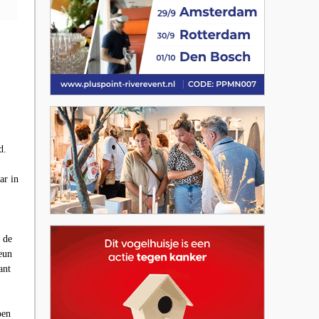
d.
ar in
 de
teun
ant
oen