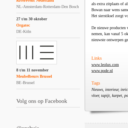
Riverevent Nederland
als extra zitplaats of 
NL-Amsterdam-Rotterdam-Den Bosch
Bowan naar wens samen 
Het sierstiksel zorgt v
27 t/m 30 oktober
Orgatec
De nieuwe producten v
DE-Köln
nemen, kan vanaf 5 ok
nieuwste ontwerpen get
Links
www.leolux.com
8 t/m 11 november
www.pode.nl
Meubelbeurs Brussel
BE-Brussel
Tags
Nieuws, interieur, inri
vloer, tapijt, karpet, 
Volg ons op Facebook