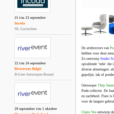
21 t/m 23 september
Incoda
NL-Gorinchem
De artdirectors van
Po
hebben voor deze nieu
Zo ontwierp
Studio Sc
22 t/m 24 september
opvallende ‘tube’ die 
Riverevent België
diverse afmetingen: al
B-Gent-Antwerpen-Brussel
gepolijst, lak of poede
Ontwerper
Thijs Smee
Pode-collectie. De fau
en zachtheid. Flare is
voor de langere gebrui
29 september t/m 1 oktober
Claire Vos
ontwierp d