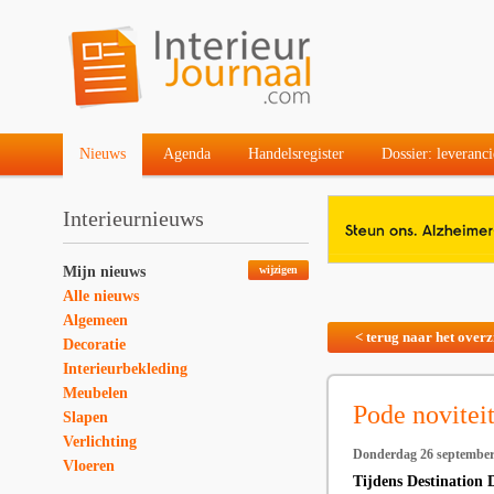
Nieuws
Agenda
Handelsregister
Dossier: leveranci
Interieurnieuws
Mijn nieuws
wijzigen
Alle nieuws
Algemeen
< terug naar het overz
Decoratie
Interieurbekleding
Meubelen
Pode novitei
Slapen
Verlichting
Donderdag 26 september
Vloeren
Tijdens Destination 