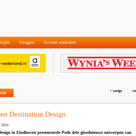
ergids
Inloggen
Account aanmaken
< vorige
|
vo
icht
ten Destination Design
 2024
Design in Eindhoven presenteerde Pode drie gloednieuwe ontwerpen van