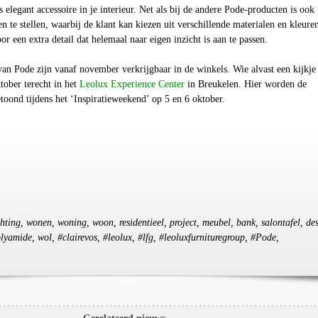
als elegant accessoire in je interieur. Net als bij de andere Pode-producten is ook
te stellen, waarbij de klant kan kiezen uit verschillende materialen en kleure
oor een extra detail dat helemaal naar eigen inzicht is aan te passen.
an Pode zijn vanaf november verkrijgbaar in de winkels. Wie alvast een kijkje
tober terecht in het
Leolux Experience Center
in Breukelen. Hier worden de
oond tijdens het ‘Inspiratieweekend’ op 5 en 6 oktober.
chting, wonen, woning, woon, residentieel, project, meubel, bank, salontafel, de
polyamide, wol, #clairevos, #leolux, #lfg, #leoluxfurnituregroup, #Pode,