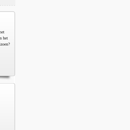
met
m het
izoen?