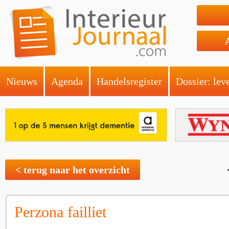
Nieuws
Agenda
Handelsregister
Dossier: lev
< terug naar het overzicht
Perzona failliet