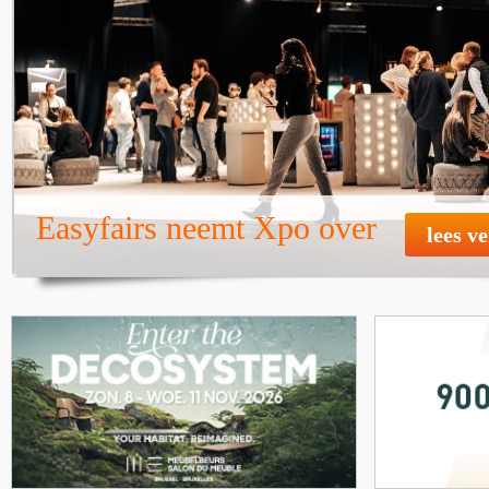
Easyfairs neemt Xpo over
lees v