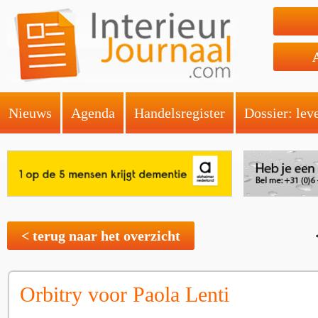
Nieuws
Agenda
Handelsregister
Dossier: lev
< terug naar het overzicht
Orbitry voor Paola Lenti