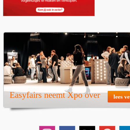
Easyfairs neemt Xpo over
lees v