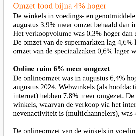
Omzet food bijna 4% hoger
De winkels in voedings- en genotmiddele
augustus
3,9
% meer omzet behaald dan in
Het verkoopvolume was
0,3
% hoger dan e
De omzet van de supermarkten lag
4,6
% h
omzet van de speciaalzaken
0,6
% lager w
Online ruim 6% meer omgezet
De onlineomzet was in augustus
6,4
% hog
augustus 2024. Webwinkels (als hoofdacti
internet) hebben 7,8% meer omgezet. De
winkels, waarvan de verkoop via het inte
nevenactiviteit is (multichannelers), was
De onlineomzet van de winkels in voedi