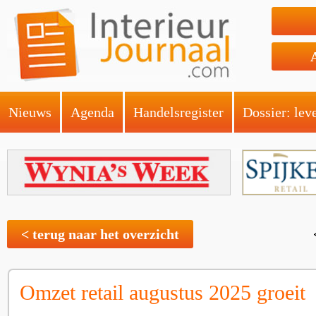
Nieuws
Agenda
Handelsregister
Dossier: lev
< terug naar het overzicht
Omzet retail augustus 2025 groeit