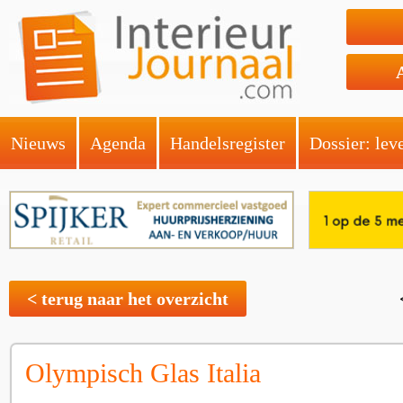
Nieuws
Agenda
Handelsregister
Dossier: lev
< terug naar het overzicht
Olympisch Glas Italia