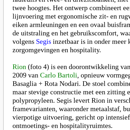
twee hoogtes. Het ontwerp combineert ee
lijnvoering met ergonomische zit- en rug
eiken armleuningen en een ovaal buisfra
de uitstraling en het gebruikscomfort, wa
volgens
Segis
inzetbaar is in onder meer 
zorgomgevingen en hospitality.
Rion
(foto 4) is een doorontwikkeling va
2009 van
Carlo Bartoli
, opnieuw vormge
Basaglia + Rota Nodari
. De stoel combine
maar stevige constructie met een zitting 
polypropyleen. Segis levert Rion in versc
framevarianten, waaronder metaalstaf, b
vierpotige uitvoering, gericht op intensie
ontmoetings- en hospitalityruimtes.