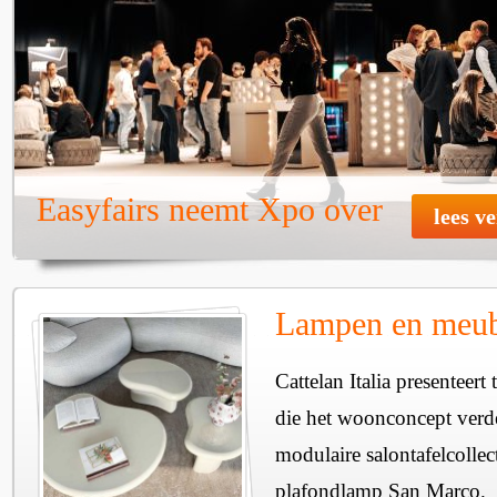
Easyfairs neemt Xpo over
lees v
Lampen en meube
Cattelan Italia presenteer
die het woonconcept verde
modulaire salontafelcollec
plafondlamp San Marco.