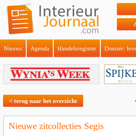
Nieuws
Agenda
Handelsregister
Dossier: lev
< terug naar het overzicht
Nieuwe zitcollecties Segis