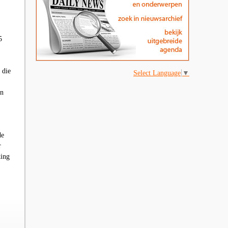
5
 die
Select Language
▼
an
de
r
king