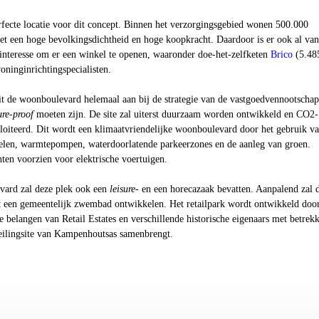
rfecte locatie voor dit concept. Binnen het verzorgingsgebied wonen 500.000
et een hoge bevolkingsdichtheid en hoge koopkracht. Daardoor is er ook al van
s interesse om er een winkel te openen, waaronder doe-het-zelfketen
Brico
(5.48
oninginrichtingspecialisten.
t de woonboulevard helemaal aan bij de strategie van de vastgoedvennootschap
ure-proof
moeten zijn. De site zal uiterst duurzaam worden ontwikkeld en CO2-
loiteerd. Dit wordt een klimaatvriendelijke woonboulevard door het gebruik v
len, warmtepompen, waterdoorlatende parkeerzones en de aanleg van groen.
ten voorzien voor elektrische voertuigen.
vard zal deze plek ook een
leisure
- en een horecazaak bevatten. Aanpalend zal 
een gemeentelijk zwembad ontwikkelen. Het retailpark wordt ontwikkeld doo
e belangen van Retail Estates en verschillende historische eigenaars met betrek
 veilingsite van Kampenhoutsas samenbrengt.