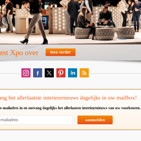
emt Xpo over
lees verder
ng het allerlaatste interieurnieuws dagelijks in uw mailbox!
e-mailadres in en ontvang dagelijks het allerlaatste interieurnieuws van uw voorkeuren.
aanmelden