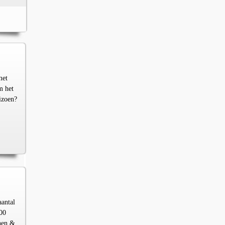
met
m het
izoen?
aantal
00
chen &