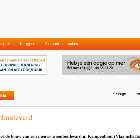
ergids
Inloggen
Account aanmaken
< vorige
|
vo
icht
boulevard
t met de bouw van een nieuwe woonboulevard in Kampenhout (VlaamsBrab