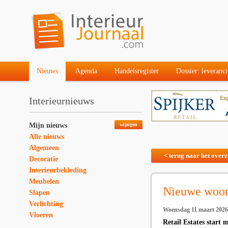
Nieuws
Agenda
Handelsregister
Dossier: leveranci
Interieurnieuws
Mijn nieuws
wijzigen
Alle nieuws
Algemeen
< terug naar het overz
Decoratie
Interieurbekleding
Meubelen
Nieuwe woon
Slapen
Verlichting
Woensdag 11 maart 2026
Vloeren
Retail Estates star