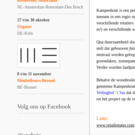
Riverevent Nederland
NL-Amsterdam-Rotterdam-Den Bosch
Kampenhout
is een pe
mensen in een regio m
27 t/m 30 oktober
verschillende retailer
Orgatec
m²) en verschillende w
DE-Köln
Qua duurzaamheid slui
stelt dat gebouwen
fut
neutraal worden geëxp
groendaken, zonnepane
Verder worden laadpun
8 t/m 11 november
Behalve de woonboule
Meubelbeurs Brussel
gemeente Kampenhout 
BE-Brussel
Veilinghof ‘t Sas
dat d
tot het project op de
Volg ons op Facebook
Links
www.retailestates.com