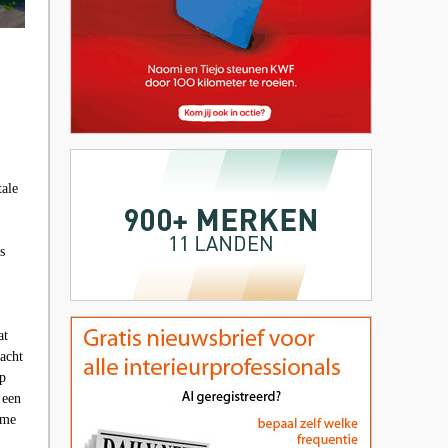
tale
s
at
acht
op
 een
ame