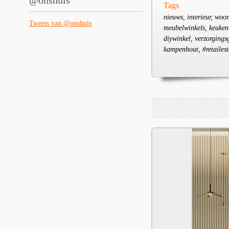
@onshuis
Tags
nieuws, interieur, woo
Tweets van @onshuis
meubelwinkels, keukenw
diywinkel, verzorgings
kampenhout, #retailest