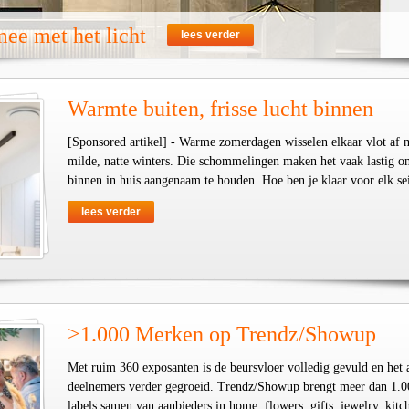
ee met het licht
lees verder
Warmte buiten, frisse lucht binnen
[Sponsored artikel] - Warme zomerdagen wisselen elkaar vlot af 
milde, natte winters. Die schommelingen maken het vaak lastig o
binnen in huis aangenaam te houden. Hoe ben je klaar voor elk se
lees verder
>1.000 Merken op Trendz/Showup
Met ruim 360 exposanten is de beursvloer volledig gevuld en het 
deelnemers verder gegroeid. Trendz/Showup brengt meer dan 1.0
labels samen van aanbieders in home, flowers, gifts, jewelry, kit