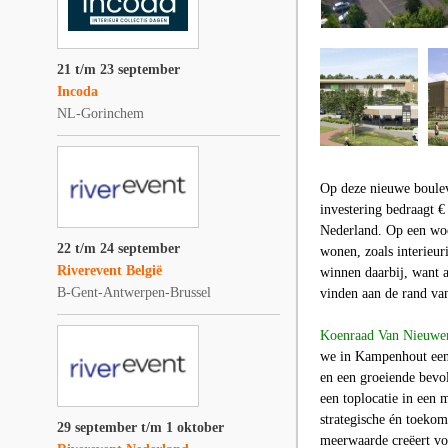
21 t/m 23 september
Incoda
NL-Gorinchem
Op deze nieuwe boulev
investering bedraagt 
Nederland. Op een woo
22 t/m 24 september
wonen, zoals interieur
Riverevent België
winnen daarbij, want al
B-Gent-Antwerpen-Brussel
vinden aan de rand va
Koenraad Van Nieuwe
we in Kampenhout een 
en een groeiende bevol
een toplocatie in een
strategische én toekom
29 september t/m 1 oktober
meerwaarde creëert voo