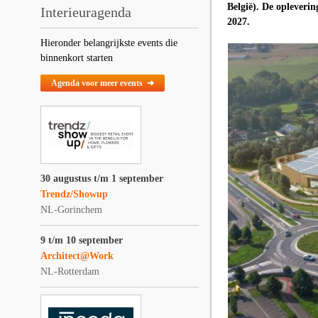
België). De opleverin
Interieuragenda
2027.
Hieronder belangrijkste events die
binnenkort starten
Agenda voor meer events ➔
30 augustus t/m 1 september
Trendz/Showup
NL-Gorinchem
9 t/m 10 september
Architect@Work
NL-Rotterdam