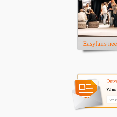
Easyfairs ne
Ontva
Vul uw 