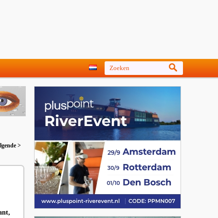
lgende >
ant,