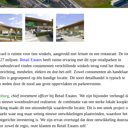
ard is ruimte voor tien winkels, aangevuld met
leisure
en een restaurant. De to
€ 27 miljoen.
Retail Estates
heeft ruime ervaring met dit type retailparken in
nboulevard vinden consumenten verschillende winkels terug rond het thema
inrichting, meubelen, elektro en doe-het-zelf. Zowel consumenten als handelaar
les is gegroepeerd op één handige locatie. Dit soort detailhandel is typisch te
n steden door de nood aan grote oppervlaktes en parkeerruimte.
nburg
,
chief investment officer
bij Retail Estates: 'We zijn bijzonder verheugd d
nieuwe woonboulevard realiseren: de combinatie van een sterke lokale koopkr
king maakt dit een uitzonderlijk waardevolle locatie. Dit is een uniek project 
 markt waar nog maar weinig nieuwe ontwikkelingen plaatsvinden, waardoor het
stgerichte investering is. We zijn ervan overtuigd dat deze ontwikkeling duurz
r zowel de regio, onze klanten en Retail Estates zelf.'