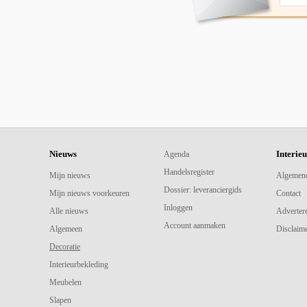
Nieuws
Interie
Agenda
Handelsregister
Mijn nieuws
Algemen
Dossier: leveranciergids
Mijn nieuws voorkeuren
Contact
Inloggen
Alle nieuws
Adverter
Account aanmaken
Algemeen
Disclaime
Decoratie
Interieurbekleding
Meubelen
Slapen