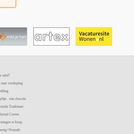
e tafel?
 naar verdieping
edding
geltje.. van chocola
terkt Trademart
hrend Cerene
oningen te koop
oenig+Neurath