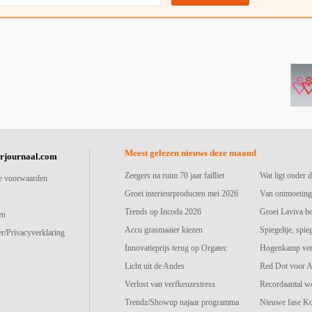
Meest gelezen nieuws deze maand
urjournaal.com
Zeegers na ruim 70 jaar failliet
Wat ligt onder d
e voorwaarden
Groei interieurproducten mei 2026
Van ontmoeting
Trends op Incoda 2026
Groei Laviva b
en
Accu grasmaaier kiezen
Spiegeltje, spie
r/Privacyverklaring
Innovatieprijs terug op Orgatec
Hogenkamp vers
Licht uit de Andes
Red Dot voor A
Verlost van verfkeuzestress
Recordaantal w
Trendz/Showup najaar programma
Nieuwe fase K