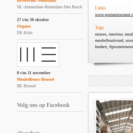
Riverevent Nederland
NL-Amsterdam-Rotterdam-Den Bosch
Links
www.goossenswonen.n
27 t/m 30 oktober
Orgatec
Tags
DE-Köln
nieuws, interieur, meub
meubelboulevard, noord
banken, #goossenswon
8 t/m 11 november
Meubelbeurs Brussel
BE-Brussel
Volg ons op Facebook