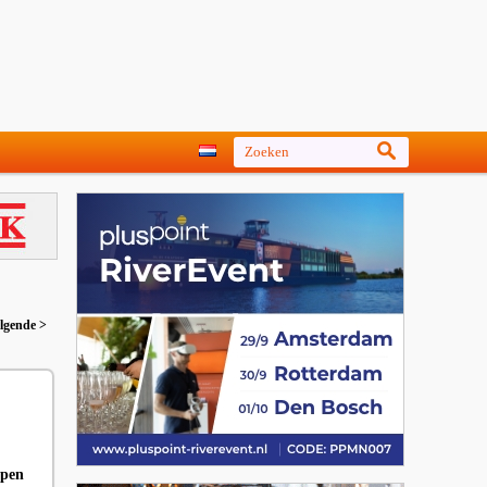
lgende >
apen