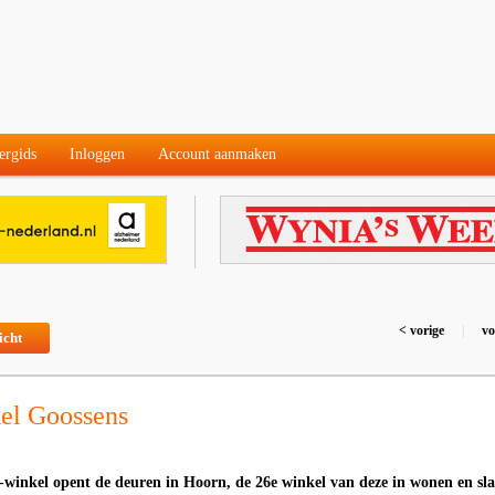
ergids
Inloggen
Account aanmaken
< vorige
|
vo
icht
el Goossens
winkel opent de deuren in Hoorn, de 26e winkel van deze in wonen en sl