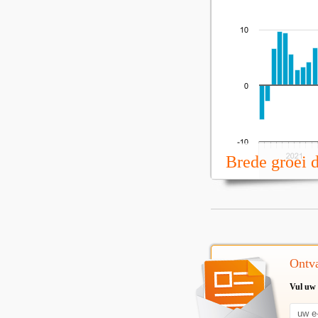
Brede groei 
Ontva
Vul uw 