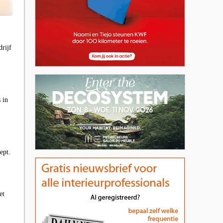
rijf
 in
ept.
et