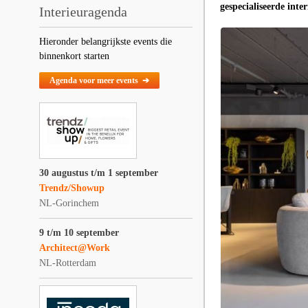
gespecialiseerde inter
Interieuragenda
Hieronder belangrijkste events die
binnenkort starten
Agenda voor meer events ➔
30 augustus t/m 1 september
Trendz/Showup
NL-Gorinchem
9 t/m 10 september
Architect@Work
NL-Rotterdam