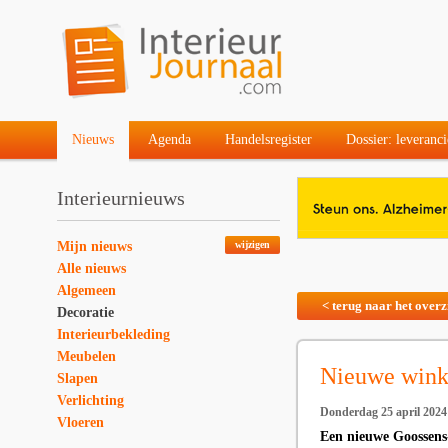
Nieuws
Agenda
Handelsregister
Dossier: leveranci
Interieurnieuws
Mijn nieuws
wijzigen
Alle nieuws
Algemeen
< terug naar het overz
Decoratie
Interieurbekleding
Meubelen
Nieuwe wink
Slapen
Verlichting
Donderdag 25 april 2024
Vloeren
Een nieuwe Goossens-