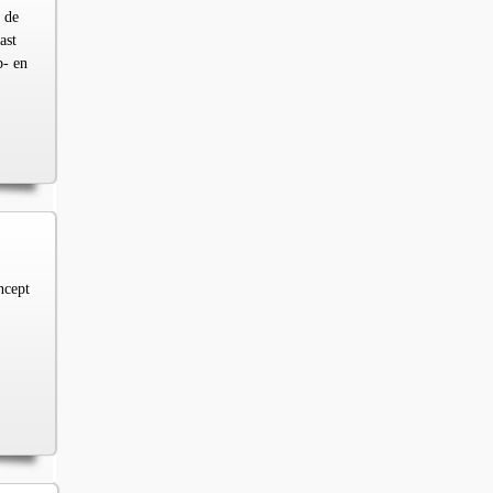
 de
ast
p- en
ncept