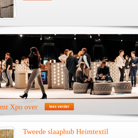
emt Xpo over
lees verder
Tweede slaaphub Heimtextil