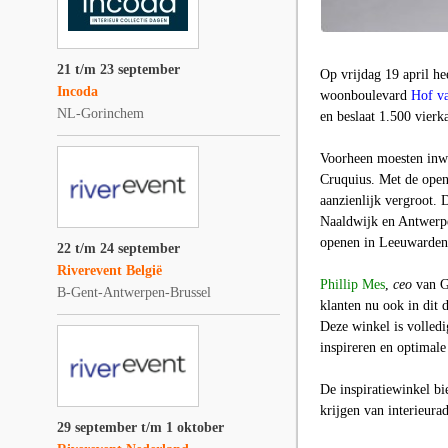
21 t/m 23 september
Op vrijdag 19 april he
Incoda
woonboulevard
Hof v
NL-Gorinchem
en beslaat 1.500 vierk
Voorheen moesten inwo
Cruquius. Met de open
aanzienlijk vergroot. 
Naaldwijk en Antwerpe
openen in Leeuwarden
22 t/m 24 september
Riverevent België
Phillip Mes
,
ceo
van Go
B-Gent-Antwerpen-Brussel
klanten nu ook in dit
Deze winkel is volledi
inspireren en optimale 
De inspiratiewinkel bi
krijgen van interieura
29 september t/m 1 oktober