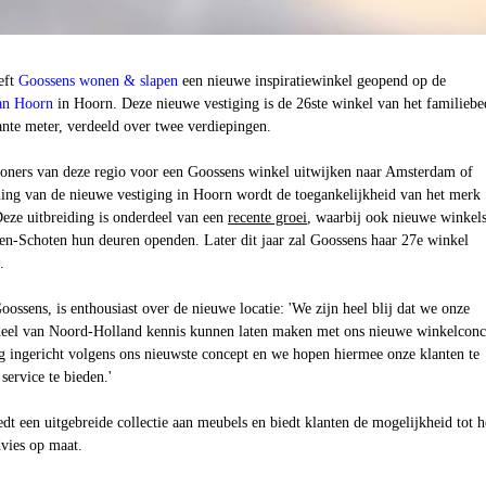
eft
Goossens wonen & slapen
een nieuwe inspiratiewinkel geopend op de
an Hoorn
in Hoorn. Deze nieuwe vestiging is de 26ste winkel van het familiebed
ante meter, verdeeld over twee verdiepingen.
ners van deze regio voor een Goossens winkel uitwijken naar Amsterdam of
ing van de nieuwe vestiging in
Hoorn
wordt de toegankelijkheid van het merk
Deze uitbreiding is onderdeel van een
recente groei
, waarbij ook nieuwe winkels
n-Schoten hun deuren openden. Later dit jaar zal Goossens haar 27e winkel
.
ossens, is enthousiast over de nieuwe locatie: 'We zijn heel blij dat we onze
 deel van Noord-Holland kennis kunnen laten maken met ons nieuwe winkelconc
g ingericht volgens ons nieuwste concept en we hopen hiermee onze klanten te
service te bieden.'
edt een uitgebreide collectie aan meubels en biedt klanten de mogelijkheid tot h
dvies op maat.