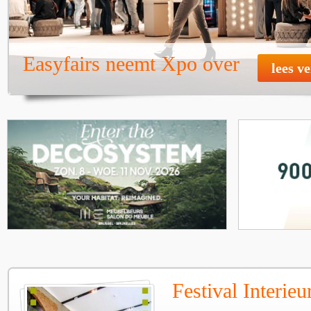
Easyfairs neemt Xpo over
lees v
Festival Interie