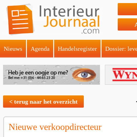
Nieuws
Agenda
Handelsregister
Dossier: lev
< terug naar het overzicht
Nieuwe verkoopdirecteur