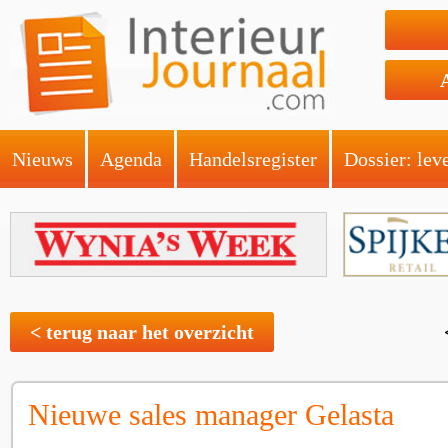
Nieuws
Agenda
Handelsregister
Dossier: lev
< terug naar het overzicht
Nieuwe sales manager Gelasta