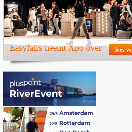
Easyfairs neemt Xpo over
lees v