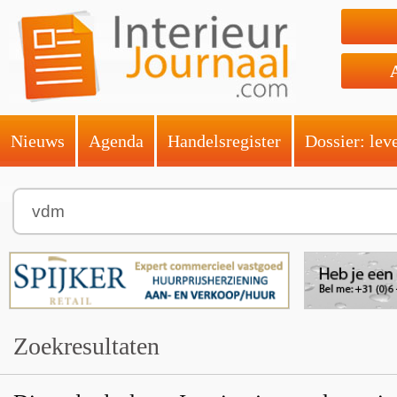
Nieuws
Agenda
Handelsregister
Dossier: lev
Zoekresultaten