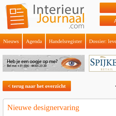
Nieuws
Agenda
Handelsregister
Dossier: lev
< terug naar het overzicht
Nieuwe designervaring