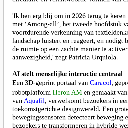
'Ik ben erg blij om in 2026 terug te keren
met ‘Among-all’, het tweede hoofdstuk v
voortdurende verkenning van textieldenk
landschap luistert en reageert, en nodigt
de ruimte op een zachte manier te active
aanwezigheid,' zegt Patricia Urquiola.
AI stelt menselijke interactie centraal
Een 3D-geprint portaal van
Caracol
, gep
robotplatform
Heron AM
en gemaakt va
van
Aquafil
, verwelkomt bezoekers in ee
toekomstgerichte designwereld. Een gr
bewegingssensoren detecteert beweging 
bezoekers te transformeren in hybride we