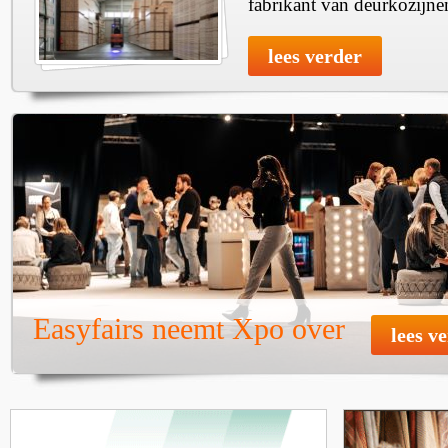
fabrikant van deurkozijne
lees verder
Easyfairs neemt Xpo over
lees v