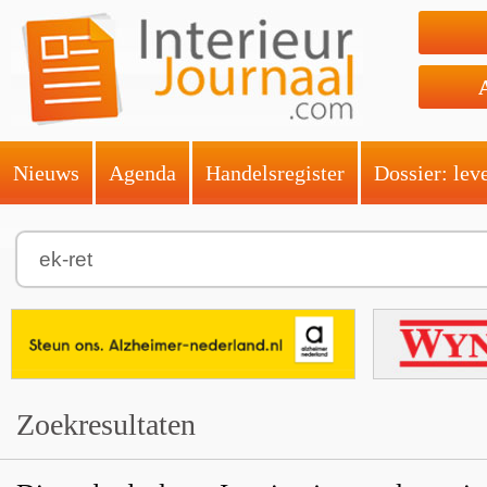
Nieuws
Agenda
Handelsregister
Dossier: lev
Zoekresultaten