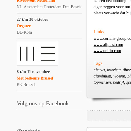
Riverevent Nederland
Na een headhunting pr
NL-Amsterdam-Rotterdam-Den Bosch
eigen zeggen voor om 
plaats verwacht dat hij
27 t/m 30 oktober
Orgatec
Links
DE-Köln
www.corialis-group.c
www.aliplast.com
www.unilin.com
Tags
nieuws, interieur, dire
8 t/m 11 november
aluminium, vloeren, pl
Meubelbeurs Brussel
topmensen, bedrijf, sys
BE-Brussel
Volg ons op Facebook