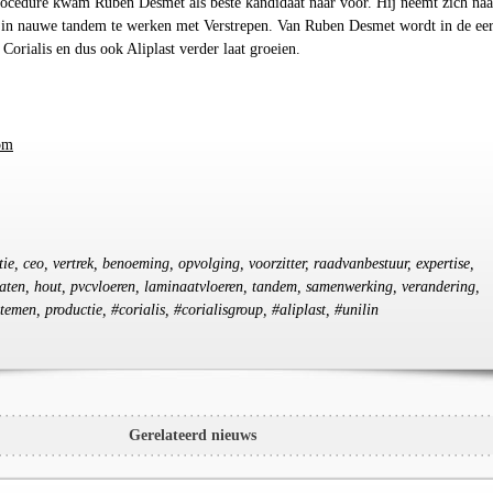
ocedure kwam Ruben Desmet als beste kandidaat naar voor. Hij neemt zich naa
in nauwe tandem te werken met Verstrepen. Van Ruben Desmet wordt in de eer
 Corialis en dus ook Aliplast verder laat groeien.
om
ctie, ceo, vertrek, benoeming, opvolging, voorzitter, raadvanbestuur, expertise,
aten, hout, pvcvloeren, laminaatvloeren, tandem, samenwerking, verandering,
temen, productie, #corialis, #corialisgroup, #aliplast, #unilin
Gerelateerd nieuws