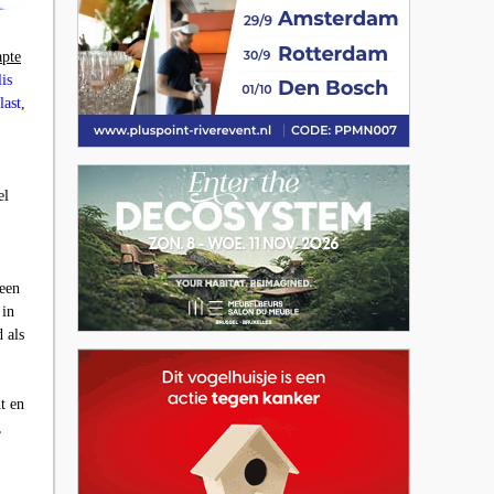
apte
is
last
,
el
 een
 in
 als
t en
,