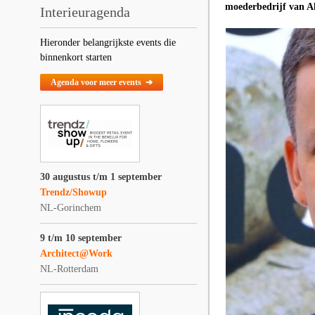
moederbedrijf van Al
Interieuragenda
Hieronder belangrijkste events die
binnenkort starten
Agenda voor meer events ➔
30 augustus t/m 1 september
Trendz/Showup
NL-Gorinchem
9 t/m 10 september
Architect@Work
NL-Rotterdam