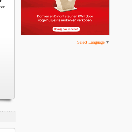
r
ste
Select Language
▼