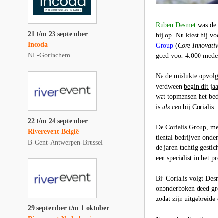
Ruben Desmet
was de v
21 t/m 23 september
hij op.
Nu kiest hij vo
Incoda
Group
(
Core Innovati
NL-Gorinchem
goed voor 4.000 medew
Na de mislukte opvol
verdween
begin dit ja
wat topmensen het bed
is
als ceo
bij Corialis.
22 t/m 24 september
De Corialis Group, met
Riverevent België
tiental bedrijven onder
B-Gent-Antwerpen-Brussel
de jaren tachtig gestic
een specialist in het 
Bij Corialis volgt De
ononderboken deed gro
zodat zijn uitgebreide 
29 september t/m 1 oktober