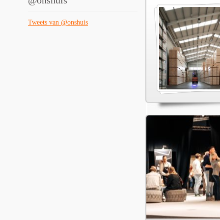
@onshuis
Tweets van @onshuis