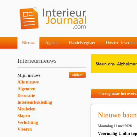
Nieuws
Agenda
Handelsregister
Dossier: leveranci
Interieurnieuws
Mijn nieuws
wijzigen
Alle nieuws
Algemeen
< terug naar het overz
Decoratie
Interieurbekleding
Meubelen
Nieuwe baan
Slapen
Verlichting
Maandag 11 mei 2026
Vloeren
Voormalig Unilin top