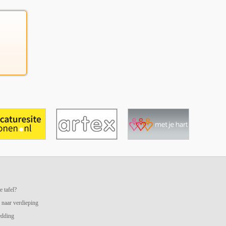
e tafel?
 naar verdieping
edding