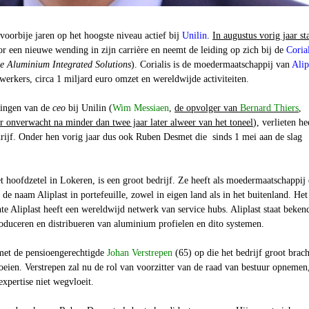
oorbije jaren op het hoogste niveau actief bij
Unilin
.
In augustus vorig jaar st
or een nieuwe wending in zijn carrière en neemt de leiding op zich bij de
Corial
ve Aluminium Integrated Solutions
). Corialis is de moedermaatschappij van
Alip
erkers, circa 1 miljard euro omzet en wereldwijde activiteiten.
gingen van de
ceo
bij Unilin (
Wim Messiaen
,
de opvolger van
Bernard Thiers
,
ar onverwacht na minder dan twee jaar later alweer van het toneel
), verlieten he
rijf. Onder hen vorig jaar dus ook Ruben Desmet die sinds 1 mei aan de slag
 hoofdzetel in Lokeren, is een groot bedrijf. Ze heeft als moedermaatschappij
 de naam Aliplast in portefeuille, zowel in eigen land als in het buitenland. Het
hte Aliplast heeft een wereldwijd netwerk van service hubs. Aliplast staat bekend
produceren en distribueren van aluminium profielen en dito systemen.
smet de pensioengerechtigde
Johan Verstrepen
(65) op die het bedrijf groot brach
eien. Verstrepen zal nu de rol van voorzitter van de raad van bestuur opnemen
expertise niet wegvloeit.