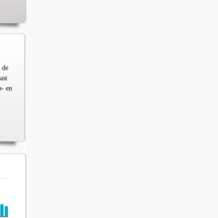
 de
ast
p- en