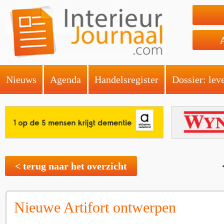
Nieuws
Agenda
Handelsregister
Dossier: lev
< terug naar het overzicht
Nieuwe Artifort ontwerpen