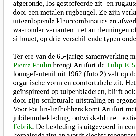
afgeronde, los gestoffeerde zit- en rugku
door een metalen rugbeugel. Ze zijn verkr
uiteenlopende kleurcombinaties en afwer
waaronder varianten met armleuningen o
silhouet, op drie verschillende typen onde
Ter ere van de 65-jarige samenwerking m
Pierre Paulin
brengt Artifort de
Tulip F55
loungefauteuil uit 1962 (foto 2) valt op d
organische vorm en comfortabele zit. Het
geïnspireerd op tulpenbladeren, blijft oo
door zijn sculpturale uitstraling en ergon
Voor Paulin-liefhebbers komt Artifort me
jubileumbekleding, ontwikkeld met texti
Febrik
. De bekleding is uitgevoerd in ee
koraalrode tint en wordt slechts toegepast