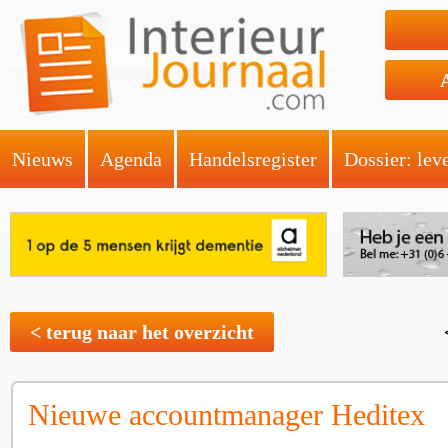
Nieuws
Agenda
Handelsregister
Dossier: lev
< terug naar het overzicht
Nieuwe accountmanager Heditex