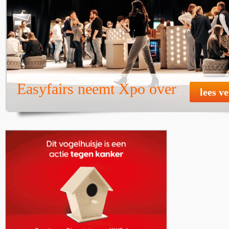
Easyfairs neemt Xpo over
lees v