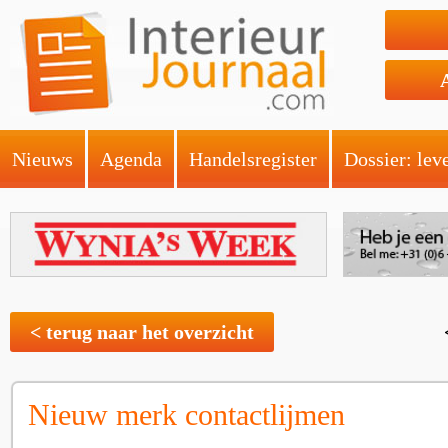
Nieuws
Agenda
Handelsregister
Dossier: lev
< terug naar het overzicht
Nieuw merk contactlijmen