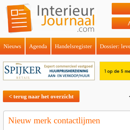
Nieuws
Agenda
Handelsregister
Dossier: lev
< terug naar het overzicht
Nieuw merk contactlijmen