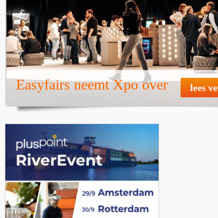
Easyfairs neemt Xpo over
lees v