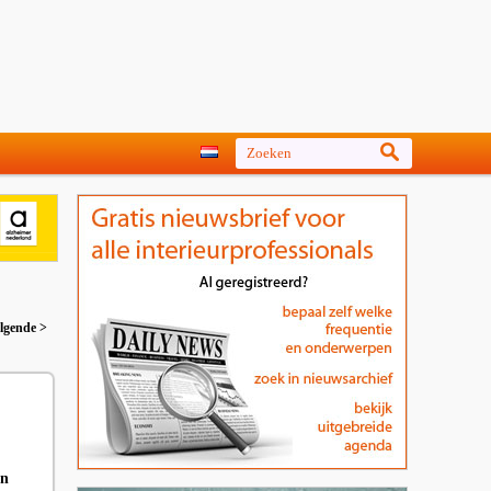
lgende >
en