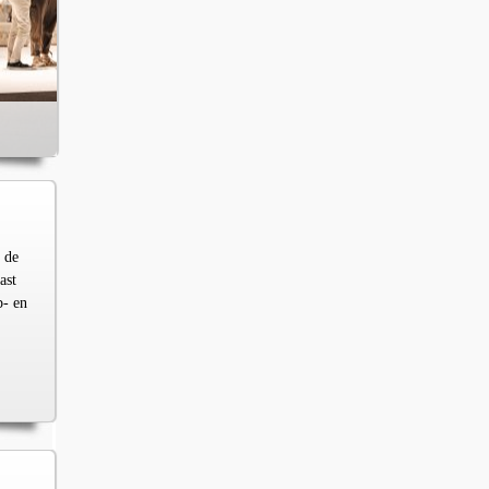
 de
ast
p- en