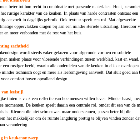
n het kleurbeeld
omen beter tot hun recht in combinatie met passende materialen. Hout, keramie
 het rustige karakter van de keuken. In plaats van harde contrasten ontstaat een
ttig aanvoelt in dagelijks gebruik. Ook textuur speelt een rol. Mat afgewerkte
elmatige oppervlakken dragen bij aan een minder steriele uitstraling. Hierdoor v
er en meer verbonden met de rest van het huis.
hting zachtheid
ukendesign wordt steeds vaker gekozen voor afgeronde vormen en subtiele
ijnen maken plaats voor vloeiende verbindingen tussen werkblad, kast en wand.
 een rustiger beeld, waarin alle onderdelen van de keuken in elkaar overlopen
ie minder technisch oogt en meer als leefomgeving aanvoelt. Dat sluit goed aan 
 voor comfort boven opvallend design.
van leefstijl
jke tinten is vaak een reflectie van hoe mensen willen leven. Minder haast, me
se momenten. De keuken speelt daarin een centrale rol, omdat dit een van de m
uis is. Kleuren die niet schreeuwen maar ondersteunen, passen beter bij die
n het makkelijker om de ruimte langdurig prettig te blijven vinden zonder dat
 aan verandering.
ing in keukenontwerp