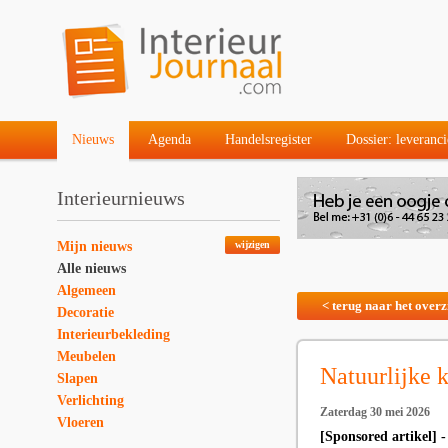
Nieuws
Agenda
Handelsregister
Dossier: leveranci
Interieurnieuws
Mijn nieuws
wijzigen
Alle nieuws
Algemeen
< terug naar het overz
Decoratie
Interieurbekleding
Meubelen
Natuurlijke 
Slapen
Verlichting
Zaterdag 30 mei 2026
Vloeren
[Sponsored artikel] 