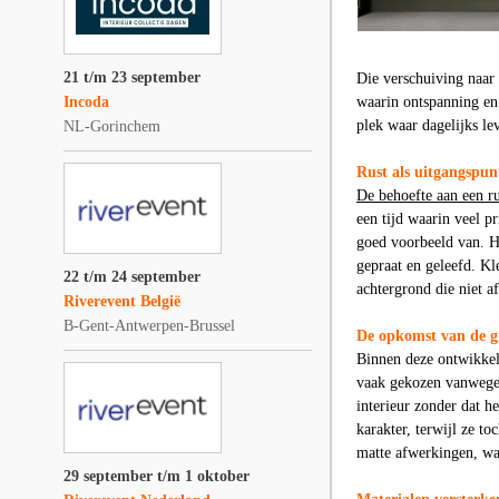
21 t/m 23 september
Die verschuiving naar 
Incoda
waarin ontspanning en
plek waar dagelijks le
NL-Gorinchem
Rust als uitgangspu
De behoefte aan een 
een tijd waarin veel p
goed voorbeeld van. He
gepraat en geleefd. Kl
22 t/m 24 september
achtergrond die niet a
Riverevent België
B-Gent-Antwerpen-Brussel
De opkomst van de g
Binnen deze ontwikkel
vaak gekozen vanwege 
interieur zonder dat h
karakter, terwijl ze to
matte afwerkingen, waa
29 september t/m 1 oktober