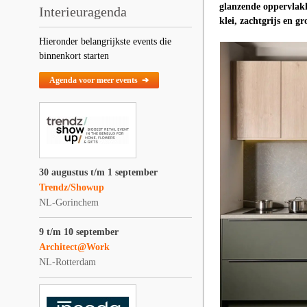
glanzende oppervlakk
Interieuragenda
klei, zachtgrijs en g
Hieronder belangrijkste events die
binnenkort starten
Agenda voor meer events ➔
30 augustus t/m 1 september
Trendz/Showup
NL-Gorinchem
9 t/m 10 september
Architect@Work
NL-Rotterdam