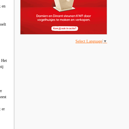
k en
oelt
Select Language
▼
. Het
bij
er
eest
 er