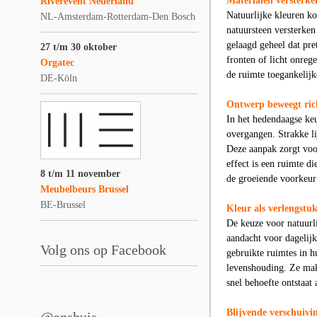
Materialen versterke
Riverevent Nederland
Natuurlijke kleuren k
NL-Amsterdam-Rotterdam-Den Bosch
natuursteen versterken
gelaagd geheel dat pre
27 t/m 30 oktober
fronten of licht onreg
Orgatec
de ruimte toegankelijk
DE-Köln
Ontwerp beweegt ric
In het hedendaagse ke
overgangen. Strakke l
Deze aanpak zorgt voor
effect is een ruimte d
8 t/m 11 november
de groeiende voorkeur
Meubelbeurs Brussel
BE-Brussel
Kleur als verlengstuk 
De keuze voor natuurli
aandacht voor dagelijk
Volg ons op Facebook
gebruikte ruimtes in h
levenshouding. Ze make
snel behoefte ontstaat
Blijvende verschuiv