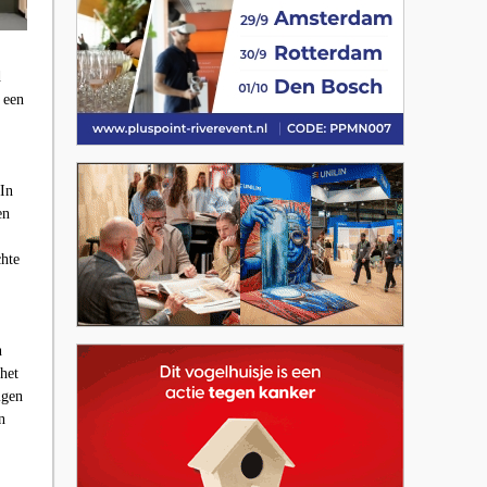
d
 een
 In
en
chte
n
het
igen
n