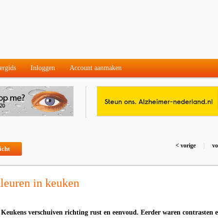
ergids
Inloggen
Account aanmaken
< vorige
|
vo
icht
kleuren in keuken
- Keukens verschuiven richting rust en eenvoud. Eerder waren contrasten 