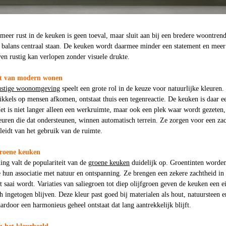
meer rust in de keuken is geen toeval, maar sluit aan bij een bredere woontren
 balans centraal staan. De keuken wordt daarmee minder een statement en meer
ven rustig kan verlopen zonder visuele drukte.
nt van modern wonen
rustige woonomgeving
speelt een grote rol in de keuze voor natuurlijke kleuren.
rikkels op mensen afkomen, ontstaat thuis een tegenreactie. De keuken is daar e
t is niet langer alleen een werkruimte, maar ook een plek waar wordt gezeten,
euren die dat ondersteunen, winnen automatisch terrein. Ze zorgen voor een za
fleidt van het gebruik van de ruimte.
roene keuken
ing valt de populariteit van de
groene keuken
duidelijk op. Groentinten worde
hun associatie met natuur en ontspanning. Ze brengen een zekere zachtheid in 
et saai wordt. Variaties van saliegroen tot diep olijfgroen geven de keuken een e
ch ingetogen blijven. Deze kleur past goed bij materialen als hout, natuursteen e
rdoor een harmonieus geheel ontstaat dat lang aantrekkelijk blijft.