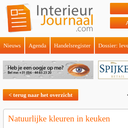
Nieuws
Agenda
Handelsregister
Dossier: lev
< terug naar het overzicht
Natuurlijke kleuren in keuken