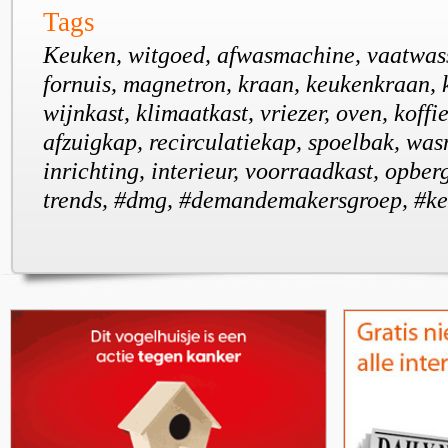
Tags
Keuken, witgoed, afwasmachine, vaatwass
fornuis, magnetron, kraan, keukenkraan, 
wijnkast, klimaatkast, vriezer, oven, koff
afzuigkap, recirculatiekap, spoelbak, wa
inrichting, interieur, voorraadkast, opber
trends, #dmg, #demandemakersgroep, #k