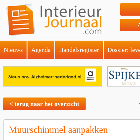
Nieuws
Agenda
Handelsregister
Dossier: lev
< terug naar het overzicht
Muurschimmel aanpakken