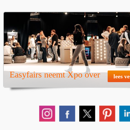
Easyfairs neemt Xpo over
lees v