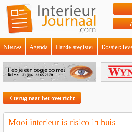
Nieuws
Agenda
Handelsregister
Dossier: lev
< terug naar het overzicht
Mooi interieur is risico in huis