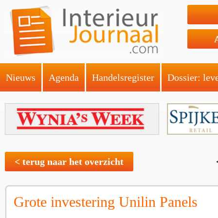
Nieuws
Agenda
Handelsregister
Dossier: lev
< terug naar het overzicht
Grote investering Unilin Panels