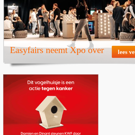
Easyfairs neemt Xpo over
lees v