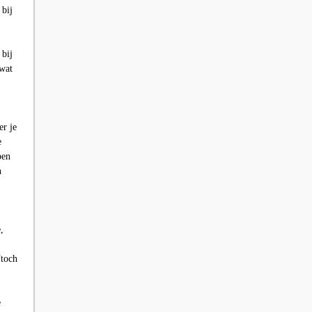
 bij
 bij
 wat
er je
e
pen
n
,
“toch
e