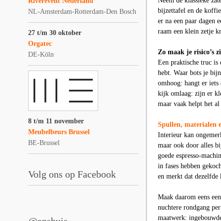
Neem de klassieke zate
Riverevent Nederland
bijzettafel en de koff
NL-Amsterdam-Rotterdam-Den Bosch
er na een paar dagen e
raam een klein zetje k
27 t/m 30 oktober
Orgatec
Zo maak je risico’s z
DE-Köln
Een praktische truc is
hebt. Waar bots je bij
omhoog: hangt er iets
kijk omlaag: zijn er kl
maar vaak helpt het al
8 t/m 11 november
Spullen, materialen 
Meubelbeurs Brussel
Interieur kan ongemerk
BE-Brussel
maar ook door alles bi
goede espresso-machine
in fases hebben gekoch
Volg ons op Facebook
en merkt dat dezelfde k
Maak daarom eens een s
nuchtere rondgang per 
maatwerk: ingebouwde k