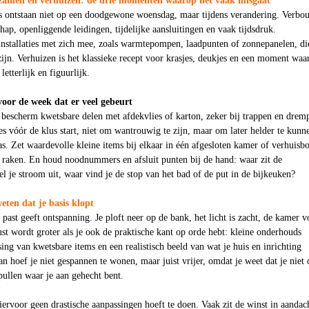
amen en verhuizen: de drie momenten waarop het vaak misgaat
s ontstaan niet op een doodgewone woensdag, maar tijdens verandering. Verbo
hap, openliggende leidingen, tijdelijke aansluitingen en vaak tijdsdruk.
nstallaties met zich mee, zoals warmtepompen, laadpunten of zonnepanelen, di
zijn. Verhuizen is het klassieke recept voor krasjes, deukjes en een moment waa
letterlijk en figuurlijk.
voor de week dat er veel gebeurt
 bescherm kwetsbare delen met afdekvlies of karton, zeker bij trappen en dremp
s vóór de klus start, niet om wantrouwig te zijn, maar om later helder te kunn
as. Zet waardevolle kleine items bij elkaar in één afgesloten kamer of verhuisb
d raken. En houd noodnummers en afsluit punten bij de hand: waar zit de
l je stroom uit, waar vind je de stop van het bad of de put in de bijkeuken?
weten dat je basis klopt
e past geeft ontspanning. Je ploft neer op de bank, het licht is zacht, de kamer v
ust wordt groter als je ook de praktische kant op orde hebt: kleine onderhouds
sing van kwetsbare items en een realistisch beeld van wat je huis en inrichting
 hoef je niet gespannen te wonen, maar juist vrijer, omdat je weet dat je niet 
pullen waar je aan gehecht bent.
hiervoor geen drastische aanpassingen hoeft te doen. Vaak zit de winst in aandac