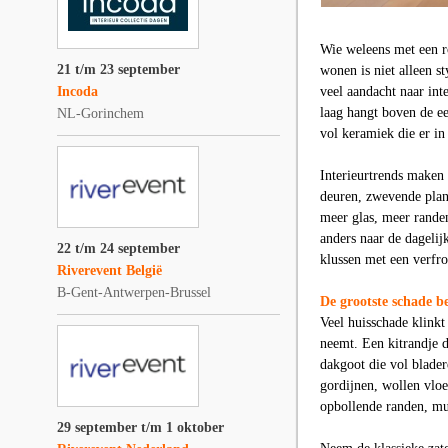
Wie weleens met een r
21 t/m 23 september
wonen is niet alleen st
Incoda
veel aandacht naar int
laag hangt boven de ee
NL-Gorinchem
vol keramiek die er in
Interieurtrends maken 
deuren, zwevende plan
meer glas, meer rande
anders naar de dagelij
22 t/m 24 september
klussen met een verfrol
Riverevent België
B-Gent-Antwerpen-Brussel
De grootste schade be
Veel huisschade klinkt 
neemt. Een kitrandje d
dakgoot die vol bladere
gordijnen, wollen vloe
opbollende randen, mu
29 september t/m 1 oktober