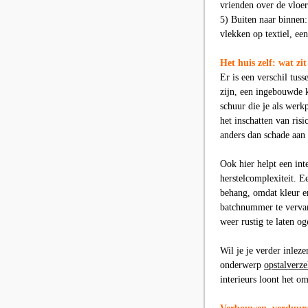
vrienden over de vloe
5) Buiten naar binnen:
vlekken op textiel, een
Het huis zelf: wat zi
Er is een verschil tuss
zijn, een ingebouwde 
schuur die je als werk
het inschatten van risi
anders dan schade aan
Ook hier helpt een int
herstelcomplexiteit. E
behang, omdat kleur e
batchnummer te vervan
weer rustig te laten og
Wil je je verder inleze
onderwerp
opstalverz
interieurs loont het om