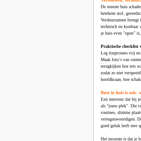
Verbouwen, verduurz
De meeste huis schade
betekent stof, gereedsc
Verduurzamen brengt i
technisch en kostbaar 
je huis even “open” is, 
Praktische checklist 
Leg looproutes vrij en
Maak foto’s van ruimte
terugkijken hoe iets w
zodat ze niet versprei
hoofdkraan, hoe schake
Rust in huis is ook: 
Een interieur dat bij j
als “jouw plek”. Die r
routines, slimme plaat
vertegenwoordigen. Dan
goed geluk leeft met s
Het mooiste is dat je 