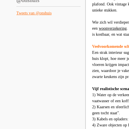
@onshuis
plafond. Ook vintage k
unieke stukken.
Tweets van @onshuis
Wie zich wil verdiepen
een
woonverzekering
.
is kostbaar, en wat st
Veelvoorkomende scha
Een strak interieur sug
huis klopt, hoe meer j
vloeren krijgen impact
zien, waardoor je vak
zwarte keukens zijn pr
Vijf realistische sce
1) Water op de verkeer
vaatwasser of een koff
2) Kaarsen en sfeerlich
geen tocht staat”.
3) Kabels en opladers:
4) Zware objecten op h