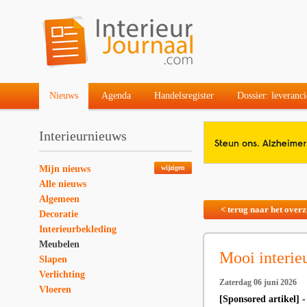
Nieuws
Agenda
Handelsregister
Dossier: leveranci
Interieurnieuws
Mijn nieuws
wijzigen
Alle nieuws
Algemeen
< terug naar het overz
Decoratie
Interieurbekleding
Meubelen
Mooi interieu
Slapen
Verlichting
Zaterdag 06 juni 2026
Vloeren
[Sponsored artikel] 