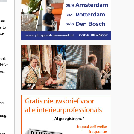
waar
s te
kast
 ook:
kijkt
oir,
.
een
ming,