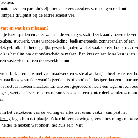
r komen.
 natte jassen en paraplu’s zijn beruchte veroorzakers van kringen op hout en
 simpele druipmat bij de entree scheelt veel.
t vast en wat kan misgaan?
en je losse spullen en alles wat aan de woning vastzit. Denk aan vloeren die ver
keuken, stucwerk, vaste wandbekleding, badkamertegels, zonnepanelen of een
plek gebruikt. In het dagelijks gesprek gooien we het vaak op één hoop, maar v
co’s is het slim om dat onderscheid te maken. Een kras op een losse kast is iets
 een vaste vloer of een doorweekte muur.
erieur blik. Een huis met veel maatwerk en vaste afwerkingen heeft vaak een h
en naadloos gestuukte wand bijwerken is bijvoorbeeld lastiger dan een muur me
n structuur moeten matchen. En wie ooit geprobeerd heeft een tegel uit een ou
gen, weet dat “even repareren” soms betekent: een groter deel vernieuwen om
en.
n in het verzekeren van de woning en alles wat eraan vastzit, dan past het
ekering
logisch in dat plaatje. Zeker bij verbouwingen, verduurzaming en maat
 helder te hebben wat onder “het huis zelf” valt.