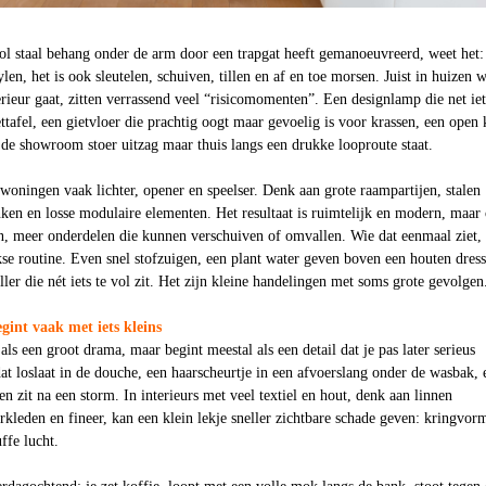
ol staal behang onder de arm door een trapgat heeft gemanoeuvreerd, weet het:
ylen, het is ook sleutelen, schuiven, tillen en af en toe morsen. Juist in huizen 
erieur gaat, zitten verrassend veel “risicomomenten”. Een designlamp die net iet
ttafel, een gietvloer die prachtig oogt maar gevoelig is voor krassen, een open 
 de showroom stoer uitzag maar thuis langs een drukke looproute staat.
woningen vaak lichter, opener en speelser. Denk aan grote raampartijen, stalen
ken en losse modulaire elementen. Het resultaat is ruimtelijk en modern, maar
n, meer onderdelen die kunnen verschuiven of omvallen. Wie dat eenmaal ziet, 
kse routine. Even snel stofzuigen, een plant water geven boven een houten dress
ler die nét iets te vol zit. Het zijn kleine handelingen met soms grote gevolgen
gint vaak met iets kleins
als een groot drama, maar begint meestal als een detail dat je pas later serieus
at loslaat in de douche, een haarscheurtje in een afvoerslang onder de wasbak, 
n zit na een storm. In interieurs met veel textiel en hout, denk aan linnen
rkleden en fineer, kan een klein lekje sneller zichtbare schade geven: kringvor
ffe lucht.