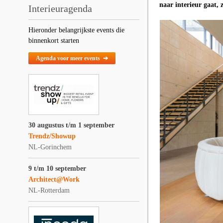
naar interieur gaat, 
Interieuragenda
Hieronder belangrijkste events die
binnenkort starten
Agenda voor meer events ➔
30 augustus t/m 1 september
Trendz/Showup
NL-Gorinchem
9 t/m 10 september
Architect@Work
NL-Rotterdam