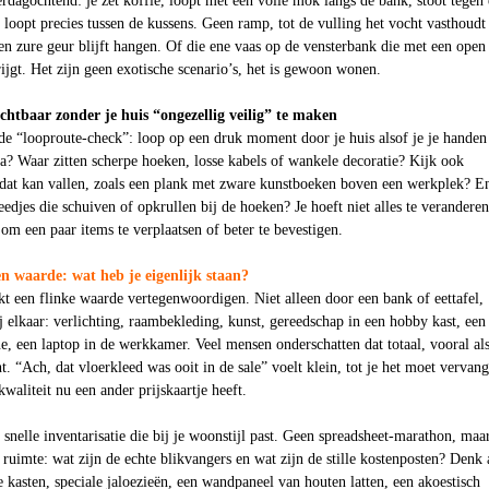
rdagochtend: je zet koffie, loopt met een volle mok langs de bank, stoot tegen
ie loopt precies tussen de kussens. Geen ramp, tot de vulling het vocht vasthoudt
en zure geur blijft hangen. Of die ene vaas op de vensterbank die met een open
rijgt. Het zijn geen exotische scenario’s, het is gewoon wonen.
ichtbaar zonder je huis “ongezellig veilig” te maken
 de “looproute-check”: loop op een druk moment door je huis alsof je je handen
na? Waar zitten scherpe hoeken, losse kabels of wankele decoratie? Kijk ook
 dat kan vallen, zoals een plank met zware kunstboeken boven een werkplek? E
eedjes die schuiven of opkrullen bij de hoeken? Je hoeft niet alles te veranderen
 om een paar items te verplaatsen of beter te bevestigen.
en waarde: wat heb je eigenlijk staan?
t een flinke waarde vertegenwoordigen. Niet alleen door een bank of eettafel,
j elkaar: verlichting, raambekleding, kunst, gereedschap in een hobby kast, een
, een laptop in de werkkamer. Veel mensen onderschatten dat totaal, vooral als
t. “Ach, dat vloerkleed was ooit in de sale” voelt klein, tot je het moet vervan
waliteit nu een ander prijskaartje heeft.
nelle inventarisatie die bij je woonstijl past. Geen spreadsheet-marathon, maa
ruimte: wat zijn de echte blikvangers en wat zijn de stille kostenposten? Denk 
asten, speciale jaloezieën, een wandpaneel van houten latten, een akoestisch