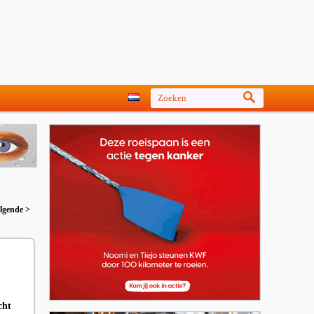
lgende >
cht