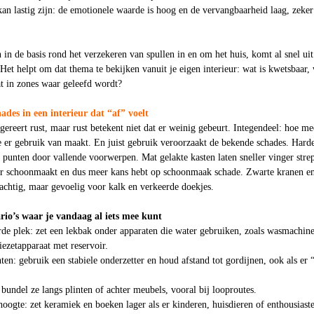
an lastig zijn: de emotionele waarde is hoog en de vervangbaarheid laag, zeker
 in de basis rond het verzekeren van spullen in en om het huis, komt al snel uit
 Het helpt om dat thema te bekijken vanuit je eigen interieur: wat is kwetsbaar,
aat in zones waar geleefd wordt?
des in een interieur dat “af” voelt
gereert rust, maar rust betekent niet dat er weinig gebeurt. Integendeel: hoe me
e er gebruik van maakt. En juist gebruik veroorzaakt de bekende schades. Hard
 punten door vallende voorwerpen. Mat gelakte kasten laten sneller vinger stre
er schoonmaakt en dus meer kans hebt op schoonmaak schade. Zwarte kranen e
achtig, maar gevoelig voor kalk en verkeerde doekjes.
nario’s waar je vandaag al iets mee kunt
de plek: zet een lekbak onder apparaten die water gebruiken, zoals wasmachine
iezetapparaat met reservoir.
ten: gebruik een stabiele onderzetter en houd afstand tot gordijnen, ook als er 
 bundel ze langs plinten of achter meubels, vooral bij looproutes.
oogte: zet keramiek en boeken lager als er kinderen, huisdieren of enthousiast