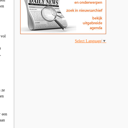
 een
 en
 vol
Select Language
▼
n
,
 ze
gen
r een
aan