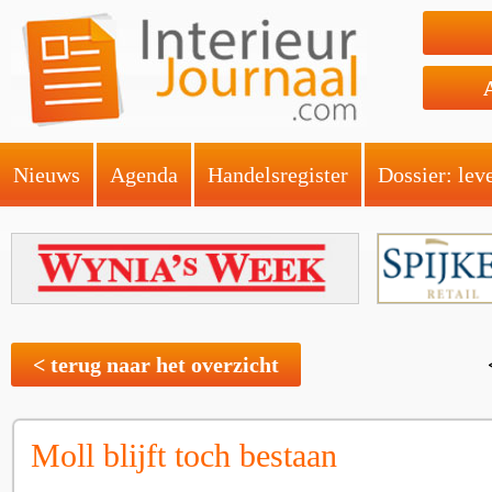
Nieuws
Agenda
Handelsregister
Dossier: lev
< terug naar het overzicht
Moll blijft toch bestaan