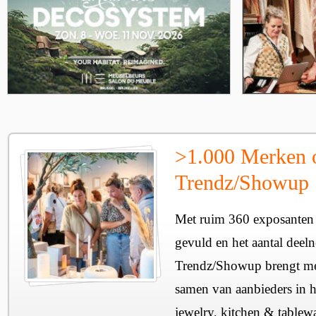
>1.000 Merken 
Trendz/Showup
Met ruim 360 exposanten i
gevuld en het aantal deel
Trendz/Showup brengt mee
samen van aanbieders in h
jewelry, kitchen & tablewa