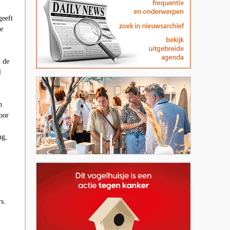
geeft
de
 de
l
n
oor
ng,
s.