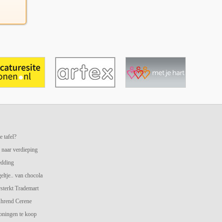
e tafel?
 naar verdieping
edding
geltje.. van chocola
terkt Trademart
hrend Cerene
oningen te koop