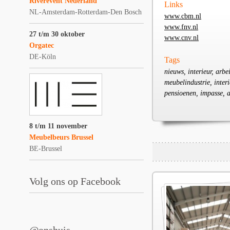
Riverevent Nederland
Links
NL-Amsterdam-Rotterdam-Den Bosch
www.cbm.nl
www.fnv.nl
27 t/m 30 oktober
www.cnv.nl
Orgatec
DE-Köln
Tags
nieuws, interieur, arb
meubelindustrie, inter
pensioenen, impasse, a
8 t/m 11 november
Meubelbeurs Brussel
BE-Brussel
Volg ons op Facebook