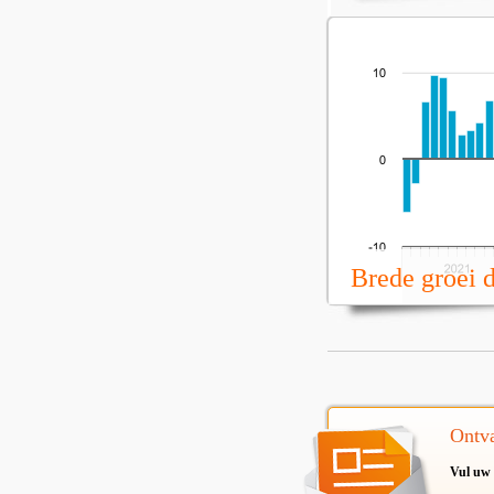
Brede groei 
Ontva
Vul uw 