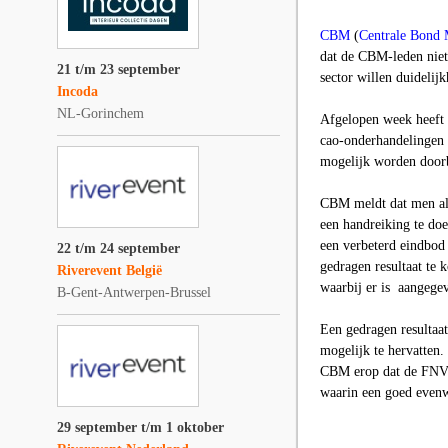
CBM
(
Centrale Bond 
dat de CBM-leden niet
21 t/m 23 september
sector willen duidelij
Incoda
NL-Gorinchem
Afgelopen week heeft 
cao-onderhandelingen e
mogelijk worden door
CBM meldt dat men alti
een handreiking te do
een verbeterd eindbod
22 t/m 24 september
gedragen resultaat te
Riverevent België
waarbij er is aangegev
B-Gent-Antwerpen-Brussel
Een gedragen resultaa
mogelijk te hervatten.
CBM erop dat de FNV d
waarin een goed evenw
29 september t/m 1 oktober