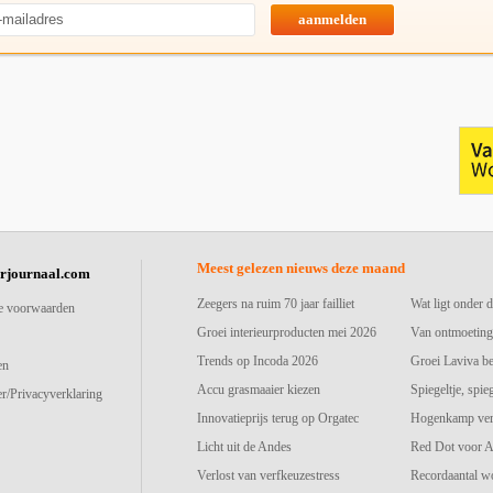
aanmelden
Meest gelezen nieuws deze maand
urjournaal.com
Zeegers na ruim 70 jaar failliet
Wat ligt onder d
e voorwaarden
Groei interieurproducten mei 2026
Van ontmoeting
Trends op Incoda 2026
Groei Laviva b
en
Accu grasmaaier kiezen
Spiegeltje, spie
r/Privacyverklaring
Innovatieprijs terug op Orgatec
Hogenkamp vers
Licht uit de Andes
Red Dot voor A
Verlost van verfkeuzestress
Recordaantal w