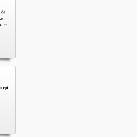
 de
ast
p- en
ncept