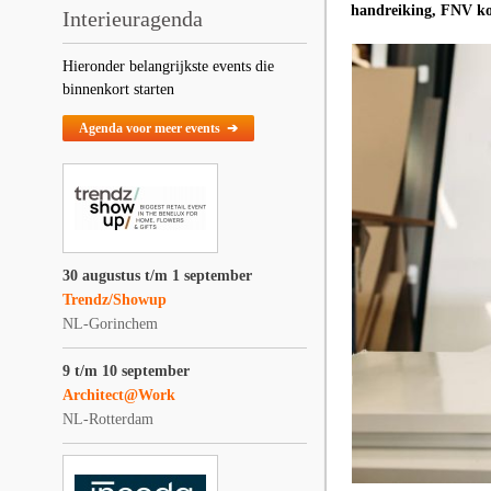
handreiking, FNV kon
Interieuragenda
Hieronder belangrijkste events die
binnenkort starten
Agenda voor meer events ➔
30 augustus t/m 1 september
Trendz/Showup
NL-Gorinchem
9 t/m 10 september
Architect@Work
NL-Rotterdam