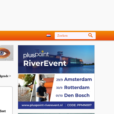
lgende >
doet