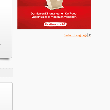
Select Language
▼
v