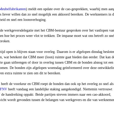
Meubelfabrikanten
)
meldt een update over de cao-gesprekken, waarbij men aan
s liever willen dan zo snel mogelijk een akkoord bereiken. De werknemers in 
kheid en snel een loonsverhoging.
de werkgeversdelegatie met het CBM-bestuur gesproken over het vastlopen van
n hoe het proces weer vlot te trekken. De impasse moet wat ons betreft zo sne
broken.
jd open is blijven staan voor overleg. Daarom is er afgelopen dinsdag beslote
en, wat betekent dat CBM meer (loon) ruimte gaat bieden dan eerder. Dat kan d
 te gaan uitbrengen of door in overleg tussen CBM en de bonden alsnog tot een
 komen. De bonden zijn afgelopen woensdag geïnformeerd over deze ontwikkeli
en extra ruimte te zien om dit te bereiken.
t heeft de voorkeur en CBM roept de bonden dan ook op het overleg zo snel als
FNV
heeft vandaag een landelijke staking aangekondigd. Niettemin vertrouwt
e handreiking oppakt. Beide partijen streven immers naar een cao-akkoord,
icht wordt gevonden tussen de belangen van werkgevers en die van werknemer