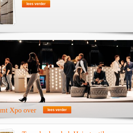
lees verder
emt Xpo over
lees verder