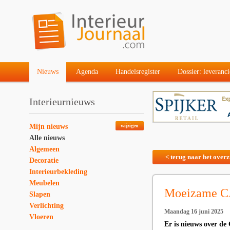
Nieuws
Agenda
Handelsregister
Dossier: leveranci
Interieurnieuws
Mijn nieuws
wijzigen
Alle nieuws
Algemeen
< terug naar het overz
Decoratie
Interieurbekleding
Meubelen
Moeizame C
Slapen
Verlichting
Maandag 16 juni 2025
Vloeren
Er is nieuws over d