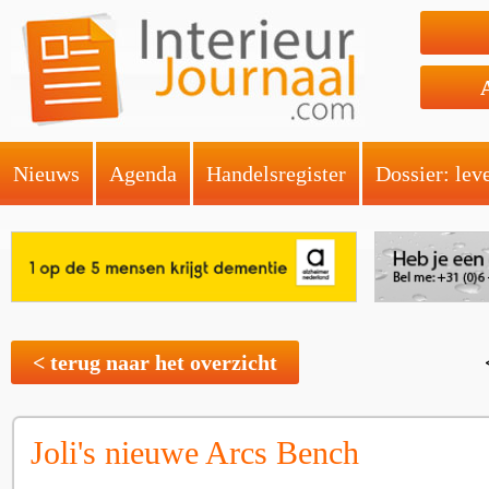
Nieuws
Agenda
Handelsregister
Dossier: lev
< terug naar het overzicht
Joli's nieuwe Arcs Bench