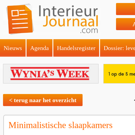
Nieuws
Agenda
Handelsregister
Dossier: lev
< terug naar het overzicht
Minimalistische slaapkamers