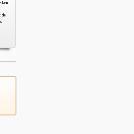
erken
t de
e,