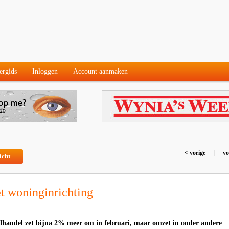
ergids
Inloggen
Account aanmaken
< vorige
|
vo
icht
t woninginrichting
lhandel zet bijna 2% meer om in februari, maar omzet in onder andere