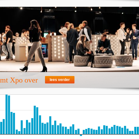
emt Xpo over
lees verder