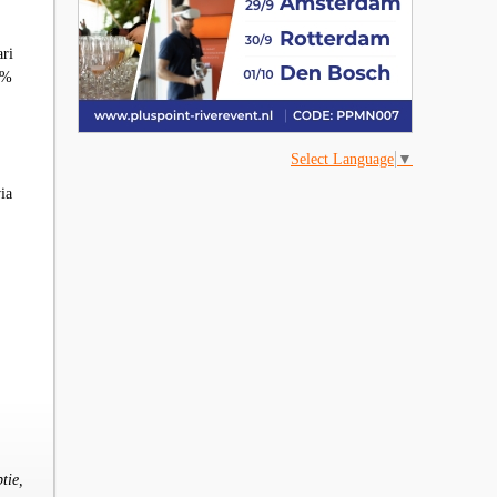
ri
%
Select Language
▼
ia
tie,