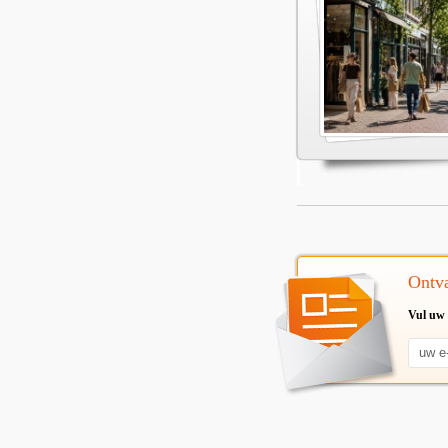
Ontva
Vul uw 