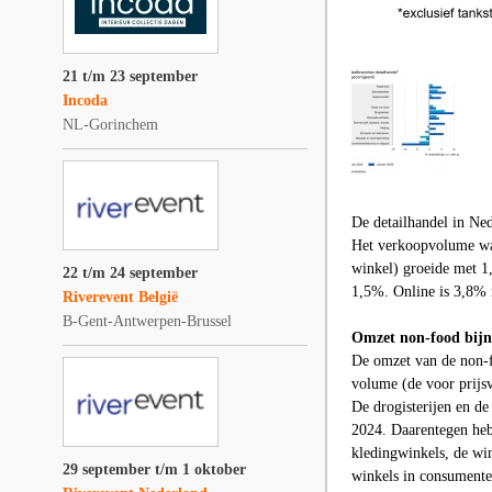
21 t/m 23 september
Incoda
NL-Gorinchem
De detailhandel in Ne
Het verkoopvolume was
winkel) groeide met 1
22 t/m 24 september
1,5%. Online is 3,8% 
Riverevent België
B-Gent-Antwerpen-Brussel
Omzet non-food bijn
De omzet van de non-fo
volume (de voor prijs
De drogisterijen en de
2024. Daarentegen hebb
kledingwinkels, de wi
29 september t/m 1 oktober
winkels in consumente