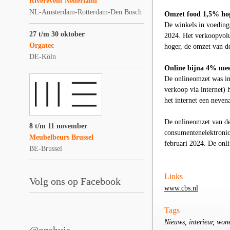
Riverevent Nederland
NL-Amsterdam-Rotterdam-Den Bosch
Omzet food 1,5% ho
De winkels in voeding
27 t/m 30 oktober
2024. Het verkoopvo
Orgatec
hoger, de omzet van d
DE-Köln
Online bijna 4% me
De onlineomzet was in
verkoop via internet) 
het internet een nevena
De onlineomzet van de
8 t/m 11 november
consumentenelektronica
Meubelbeurs Brussel
februari 2024. De onli
BE-Brussel
Links
Volg ons op Facebook
www.cbs.nl
Tags
Nieuws, interieur, won