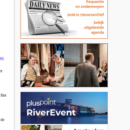
BS
.
et
 Het
 de