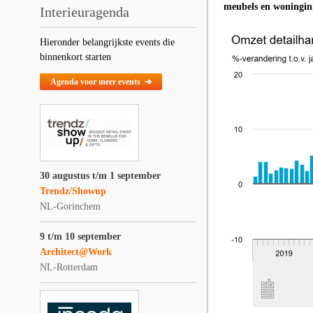
meubels en woninginr
Interieuragenda
Hieronder belangrijkste events die
binnenkort starten
Agenda voor meer events ➔
30 augustus t/m 1 september
Trendz/Showup
NL-Gorinchem
9 t/m 10 september
Architect@Work
NL-Rotterdam