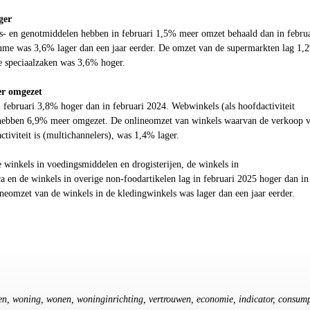
ger
s- en genotmiddelen hebben in februari 1
,5
% meer omzet behaald dan in februa
lume was
3,6
% lager dan een jaar eerder. De omzet van de supermarkten lag 1
,2
e speciaalzaken was
3,6
% hoger.
er omgezet
 februari
3,8
% hoger dan in februari 2024. Webwinkels (als hoofdactiviteit
hebben 6
,9
% meer omgezet. De onlineomzet van winkels waarvan de verkoop v
ctiviteit is (multichannelers), was
1,4
% lager.
 winkels in voedingsmiddelen en drogisterijen, de winkels in
 en de winkels in overige non-foodartikelen lag in februari 2025 hoger dan in
neomzet van de winkels in de kledingwinkels was lager dan een jaar eerder.
en, woning, wonen, woninginrichting, vertrouwen, economie, indicator, consump