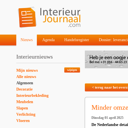
Nieuws
Agenda
Handelsregister
Dossier: leveranci
Interieurnieuws
Mijn nieuws
wijzigen
Alle nieuws
Algemeen
< terug naar het overz
Decoratie
Interieurbekleding
Meubelen
Minder omze
Slapen
Verlichting
Dinsdag 01 april 2025
Vloeren
De Nederlandse detai