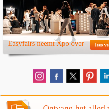
Easyfairs neemt Xpo over
lees v
Ontvang het allerla