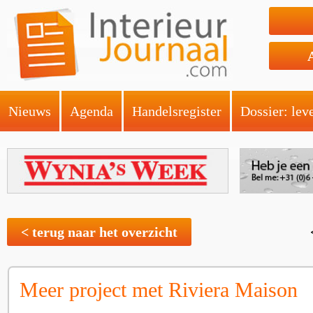
Nieuws
Agenda
Handelsregister
Dossier: lev
< terug naar het overzicht
Meer project met Riviera Maison