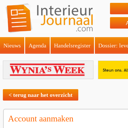
Nieuws
Agenda
Handelsregister
Dossier: lev
< terug naar het overzicht
Account aanmaken