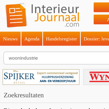
Nieuws
Agenda
Handelsregister
Dossier: lev
Zoekresultaten