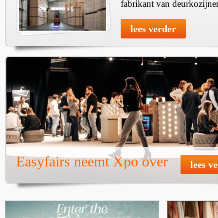
fabrikant van deurkozijne
lees verder
Easyfairs neemt Xpo over
lees v