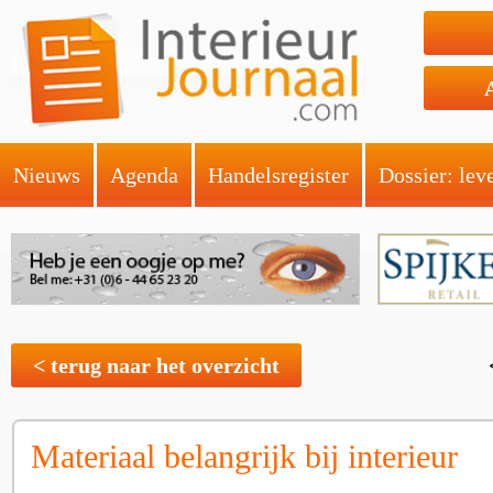
Nieuws
Agenda
Handelsregister
Dossier: lev
< terug naar het overzicht
Materiaal belangrijk bij interieur