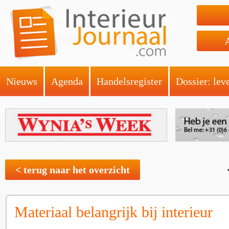
Nieuws
Agenda
Handelsregister
Dossier: lev
< terug naar het overzicht
Materiaal belangrijk bij interieur