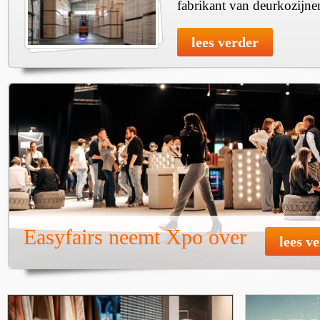
fabrikant van deurkozijne
lees verder
Easyfairs neemt Xpo over
lees v