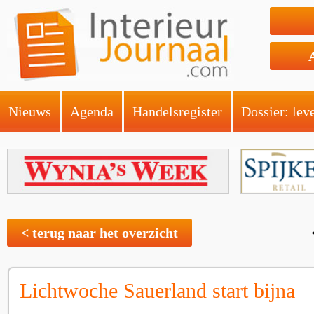
Nieuws
Agenda
Handelsregister
Dossier: lev
< terug naar het overzicht
Lichtwoche Sauerland start bijna