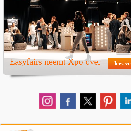
Easyfairs neemt Xpo over
lees v