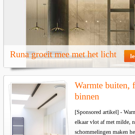
Runa groeit mee met het licht
l
Warmte buiten, f
binnen
[Sponsored artikel] - Wa
elkaar vlot af met milde, n
schommelingen maken het 