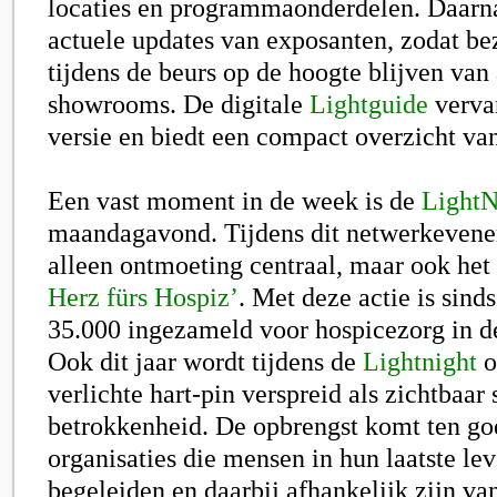
locaties en programmaonderdelen. Daarna
actuele updates van exposanten, zodat be
tijdens de beurs op de hoogte blijven van 
showrooms. De digitale
Lightguide
verva
versie en biedt een compact overzicht va
Een vast moment in de week is de
LightN
maandagavond. Tijdens dit netwerkevenem
alleen ontmoeting centraal, maar ook het 
Herz fürs Hospiz’
. Met deze actie is sin
35.000 ingezameld voor hospicezorg in de
Ook dit jaar wordt tijdens de
Lightnight
o
verlichte hart-pin verspreid als zichtbaa
betrokkenheid. De opbrengst komt ten go
organisaties die mensen in hun laatste le
begeleiden en daarbij afhankelijk zijn va