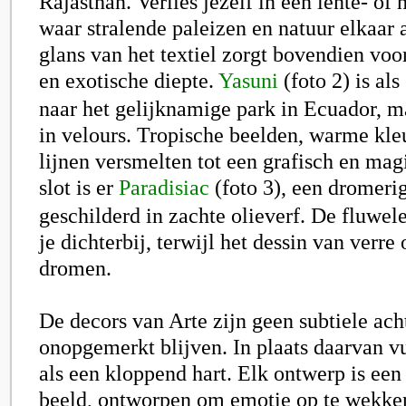
Rajasthan. Verlies jezelf in een lente- of
waar stralende paleizen en natuur elkaar 
glans van het textiel zorgt bovendien voor
en exotische diepte.
Yasuni
(foto 2)
is als
naar het gelijknamige park in Ecuador, m
in velours. Tropische beelden, warme kle
lijnen versmelten tot een grafisch en mag
slot is er
Paradisiac
(foto 3),
een dromerig 
geschilderd in zachte olieverf. De fluwel
je dichterbij, terwijl het dessin van verre
dromen.
De decors van Arte zijn geen subtiele ac
onopgemerkt blijven. In plaats daarvan v
als een kloppend hart. Elk ontwerp is e
beeld, ontworpen om emotie op te wekke