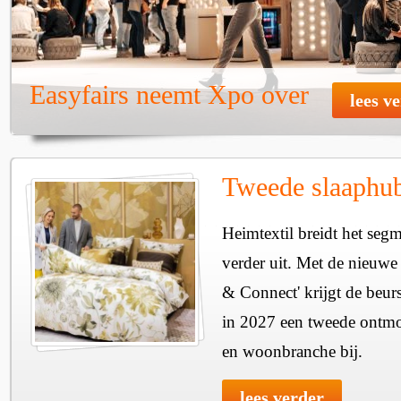
Easyfairs neemt Xpo over
lees v
Tweede slaaphub
Heimtextil breidt het seg
verder uit. Met de nieuwe
& Connect' krijgt de beurs
in 2027 een tweede ontmo
en woonbranche bij.
lees verder