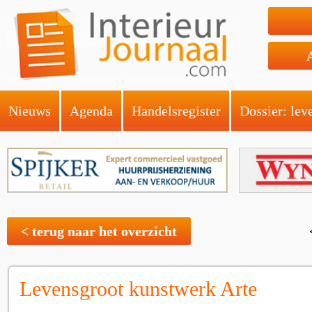
Nieuws
Agenda
Handelsregister
Dossier: lev
< terug naar het overzicht
Levensgroot kunstwerk Arte