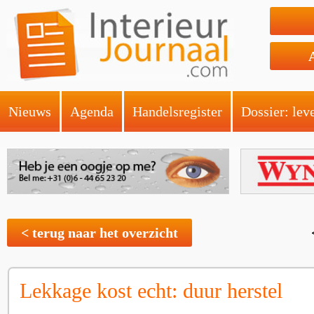
Nieuws
Agenda
Handelsregister
Dossier: lev
< terug naar het overzicht
Lekkage kost echt: duur herstel