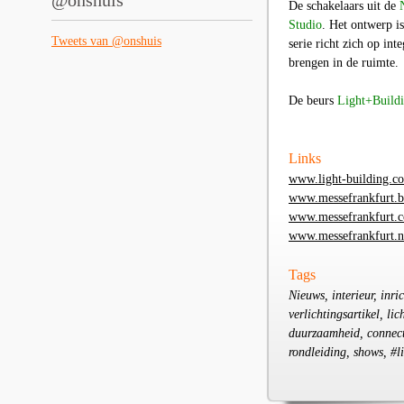
@onshuis
De schakelaars uit de
Studio
. Het ontwerp i
Tweets van @onshuis
serie richt zich op in
brengen in de ruimte.
De beurs
Light+Build
Links
www.light-building.c
www.messefrankfurt.b
www.messefrankfurt.
www.messefrankfurt.n
Tags
Nieuws, interieur, inri
verlichtingsartikel, l
duurzaamheid, connecti
rondleiding, shows, #l