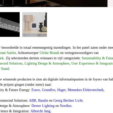
y beoordeelde in totaal eenennegentig inzendingen. In het panel zaten onder me
øe Sattler
, lichtontwerper
Ulrike Brandi
en vertegenwoordigers van
ark
. Zij selecteerden dertien winnaars in vijf categorieën:
Sustainability & Futu
ected Solutions
,
Lighting Design & Atmosphere
,
User Experience & Integrat
n Stand
.
de winnende producten te zien als digitale informatiepunten in de foyers van hal
 De prijzen gingen (onder meer) naar:
ility & Future Energy:
Esave
,
Grundfos
,
Hager
,
Mennekes Elektrotechnik
,
onnected Solutions:
ABB
,
Basalte
en
Georg Bechter Licht
.
 Design & Atmosphere:
Dexter Lighting
en
Nordlux
.
rience & Integration:
Albrecht Jung
.