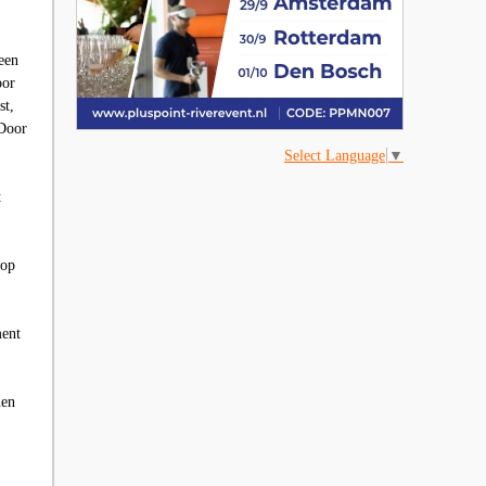
een
oor
st,
 Door
Select Language
▼
t
 op
ment
nen