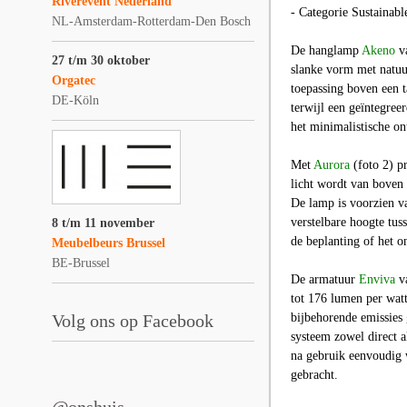
Riverevent Nederland
- Categorie Sustainab
NL-Amsterdam-Rotterdam-Den Bosch
De hanglamp
Akeno
va
27 t/m 30 oktober
slanke vorm met natuur
Orgatec
toepassing boven een 
DE-Köln
terwijl een geïntegree
het minimalistische on
Met
Aurora
(foto 2) p
licht wordt van boven 
De lamp is voorzien v
verstelbare hoogte tus
8 t/m 11 november
de beplanting of het o
Meubelbeurs Brussel
BE-Brussel
De armatuur
Enviva
va
tot 176 lumen per watt
Volg ons op Facebook
bijbehorende emissies 
systeem zowel direct 
na gebruik eenvoudig 
gebracht.