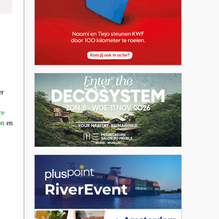
er
re
ion
en