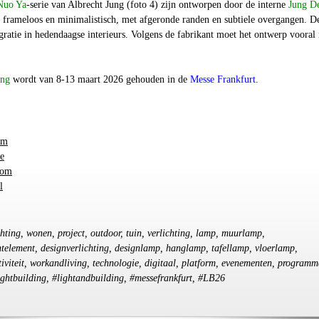
Nuo Ya
-serie van Albrecht Jung (foto 4) zijn ontworpen door de interne
Jung D
s frameloos en minimalistisch, met afgeronde randen en subtiele overgangen. D
tegratie in hedendaagse interieurs. Volgens de fabrikant moet het ontwerp vooral 
ing
wordt van 8-13 maart 2026 gehouden in de
Messe Frankfurt
.
om
e
com
l
chting, wonen, project, outdoor, tuin, verlichting, lamp, muurlamp,
ichtelement, designverlichting, designlamp, hanglamp, tafellamp, vloerlamp,
viteit, workandliving, technologie, digitaal, platform, evenementen, programm
ightbuilding, #lightandbuilding, #messefrankfurt, #LB26