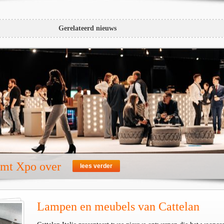
Gerelateerd nieuws
emt Xpo over
lees verder
Lampen en meubels van Cattelan