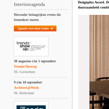
Designplus Award. De
Interieuragenda
duurzaamheid combi
Hieronder belangrijkste events die
binnenkort starten
Agenda voor meer events ➔
30 augustus t/m 1 september
Trendz/Showup
NL-Gorinchem
9 t/m 10 september
Architect@Work
NL-Rotterdam