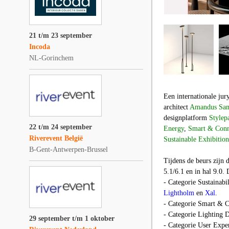
21 t/m 23 september
Incoda
NL-Gorinchem
Een internationale jur
architect
Amandus Sams
designplatform
Stylep
22 t/m 24 september
Energy
,
Smart & Conn
Riverevent België
Sustainable Exhibitio
B-Gent-Antwerpen-Brussel
Tijdens de beurs zijn 
5.1/6.1 en in hal 9.0.
- Categorie Sustainab
Lightholm
en
Xal
.
- Categorie Smart & C
- Categorie Lighting
29 september t/m 1 oktober
- Categorie User Expe