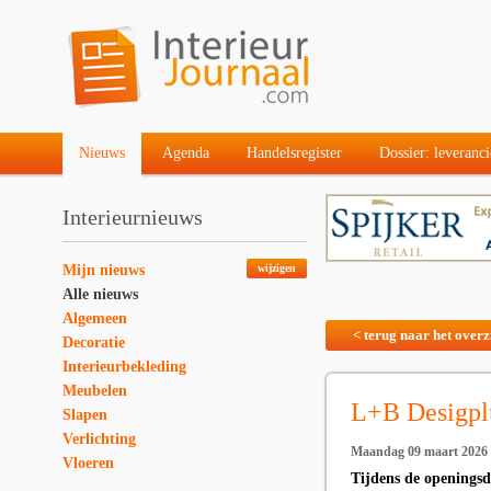
Nieuws
Agenda
Handelsregister
Dossier: leveranci
Interieurnieuws
Mijn nieuws
wijzigen
Alle nieuws
Algemeen
< terug naar het overz
Decoratie
Interieurbekleding
Meubelen
L+B Desigpl
Slapen
Verlichting
Maandag 09 maart 2026
Vloeren
Tijdens de openingsd