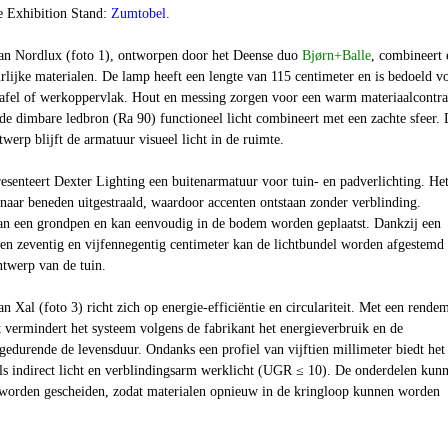
le Exhibition Stand:
Zumtobel
.
n Nordlux (foto 1), ontworpen door het Deense duo
Bjørn+Balle
, combineert 
lijke materialen. De lamp heeft een lengte van 115 centimeter en is bedoeld v
tafel of werkoppervlak. Hout en messing zorgen voor een warm materiaalcontra
rde dimbare ledbron (Ra 90) functioneel licht combineert met een zachte sfeer.
twerp blijft de armatuur visueel licht in de ruimte.
resenteert Dexter Lighting een buitenarmatuur voor tuin- en padverlichting. He
naar beneden uitgestraald, waardoor accenten ontstaan zonder verblinding.
an een grondpen en kan eenvoudig in de bodem worden geplaatst. Dankzij een
sen zeventig en vijfennegentig centimeter kan de lichtbundel worden afgestemd
ntwerp van de tuin.
n Xal (foto 3) richt zich op energie-efficiëntie en circulariteit. Met een rende
 vermindert het systeem volgens de fabrikant het energieverbruik en de
gedurende de levensduur. Ondanks een profiel van vijftien millimeter biedt het
als indirect licht en verblindingsarm werklicht (UGR ≤ 10). De onderdelen kun
worden gescheiden, zodat materialen opnieuw in de kringloop kunnen worden