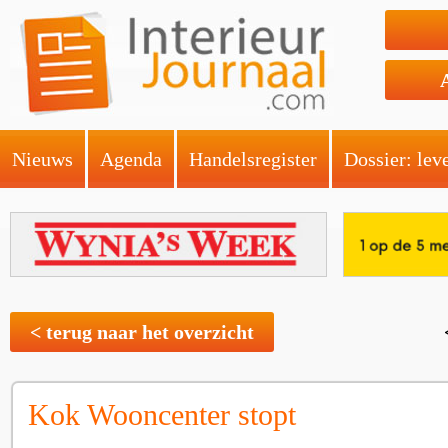
Nieuws
Agenda
Handelsregister
Dossier: lev
< terug naar het overzicht
Kok Wooncenter stopt