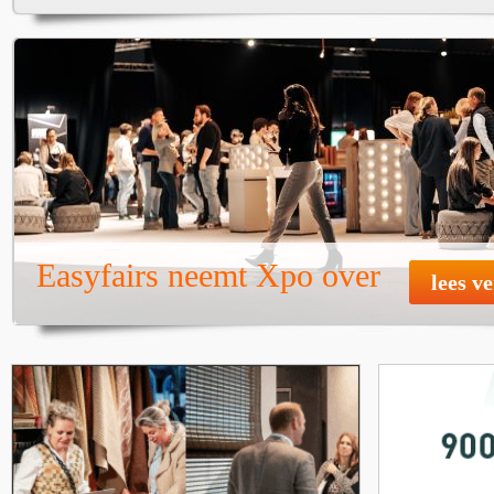
Easyfairs neemt Xpo over
lees v