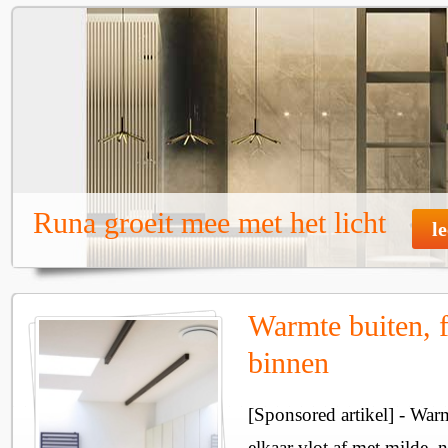
Runa groeit mee met het licht
l
Warmte buiten, f
binnen
[Sponsored artikel] - Wa
elkaar vlot af met milde, n