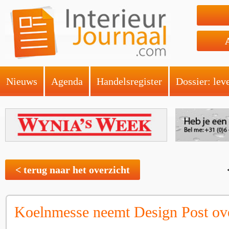
Nieuws
Agenda
Handelsregister
Dossier: lev
< terug naar het overzicht
Koelnmesse neemt Design Post ov