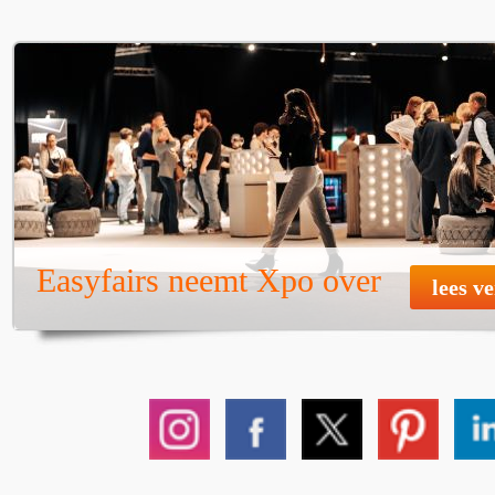
Easyfairs neemt Xpo over
lees v