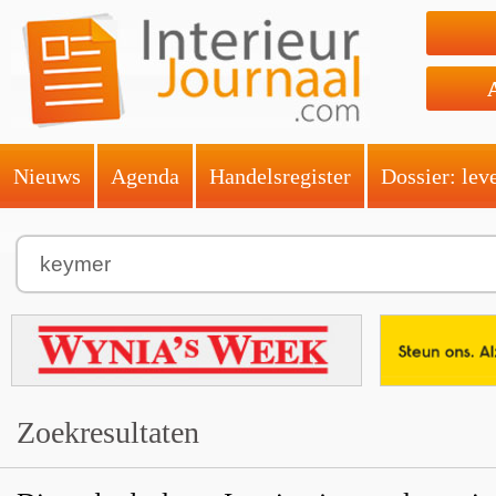
Nieuws
Agenda
Handelsregister
Dossier: lev
Zoekresultaten