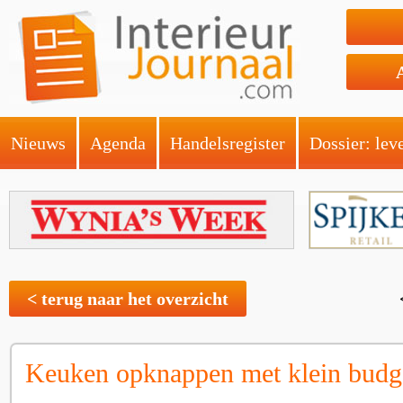
Nieuws
Agenda
Handelsregister
Dossier: lev
< terug naar het overzicht
Keuken opknappen met klein budg