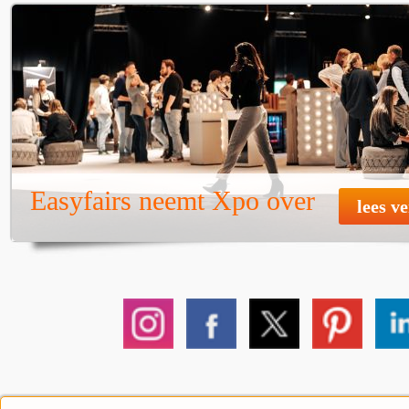
Easyfairs neemt Xpo over
lees v