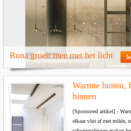
Runa groeit mee met het licht
l
Warmte buiten, f
binnen
[Sponsored artikel] - Wa
elkaar vlot af met milde, n
schommelingen maken het 