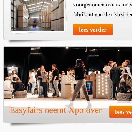
voorgenomen overname v
fabrikant van deurkozijne
lees verder
Easyfairs neemt Xpo over
lees v