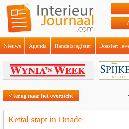
Nieuws
Agenda
Handelsregister
Dossier: lev
< terug naar het overzicht
Kettal stapt in Driade