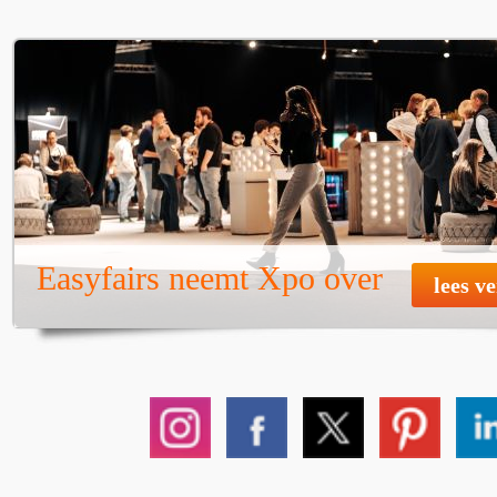
Easyfairs neemt Xpo over
lees v