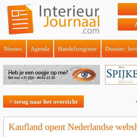
Nieuws
Agenda
Handelsregister
Dossier: lev
< terug naar het overzicht
Kaufland opent Nederlandse webs