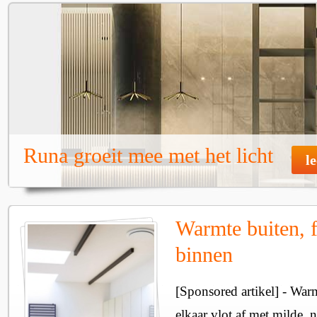
Runa groeit mee met het licht
l
Warmte buiten, f
binnen
[Sponsored artikel] - Wa
elkaar vlot af met milde, n