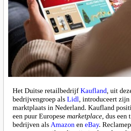
Het Duitse retailbedrijf
Kaufland
, uit dez
bedrijvengroep als
Lidl
, introduceert zijn
marktplaats in Nederland. Kaufland positi
een puur Europese
marketplace
, dus een
bedrijven als
Amazon
en
eBay
.
Reclamepr